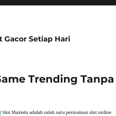
t Gacor Setiap Hari
 Game Trending Tanpa
8
Slot Maxwin adalah salah satu permainan slot online