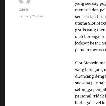
yang sedang popu
Author
admin
menarik dan pe
Posted
January 25, 2026
sensasi tak ter
on
utama Slot Maxw
grafis yang men
oleh berbagai 
jackpot besar. 
pemain merasa n
Slot Maxwin men
yang beragam, m
dirancang denga
suasana permain
sehingga penga
personal. Tidak
berbagai level k