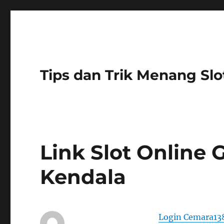
Tips dan Trik Menang Slo
Link Slot Online
Kendala
Login Cemara13