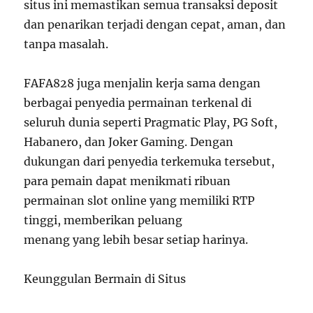
situs ini memastikan semua transaksi deposit
dan penarikan terjadi dengan cepat, aman, dan
tanpa masalah.
FAFA828 juga menjalin kerja sama dengan
berbagai penyedia permainan terkenal di
seluruh dunia seperti Pragmatic Play, PG Soft,
Habanero, dan Joker Gaming. Dengan
dukungan dari penyedia terkemuka tersebut,
para pemain dapat menikmati ribuan
permainan slot online yang memiliki RTP
tinggi, memberikan peluang
menang yang lebih besar setiap harinya.
Keunggulan Bermain di Situs