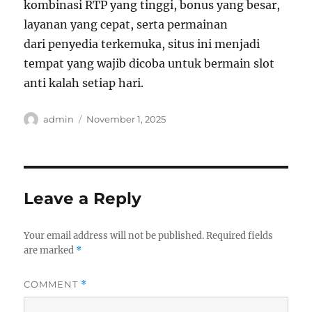
kombinasi RTP yang tinggi, bonus yang besar,
layanan yang cepat, serta permainan
dari penyedia terkemuka, situs ini menjadi
tempat yang wajib dicoba untuk bermain slot
anti kalah setiap hari.
Author
Posted
admin
November 1, 2025
on
Leave a Reply
Your email address will not be published.
Required fields
are marked
*
COMMENT
*