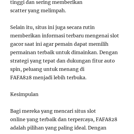
tinggi dan sering memberikan
scatter yang melimpah.
Selain itu, situs ini juga secara rutin
memberikan informasi terbaru mengenai slot
gacor saat ini agar pemain dapat memilih
permainan terbaik untuk dimainkan. Dengan
strategi yang tepat dan dukungan fitur auto
spin, peluang untuk menang di
FAFA828 menjadi lebih terbuka.
Kesimpulan
Bagi mereka yang mencari situs slot
online yang terbaik dan terpercaya, FAFA828
adalah pilihan yang paling ideal. Dengan