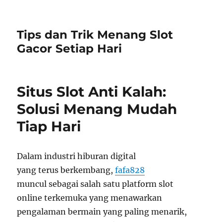
Tips dan Trik Menang Slot
Gacor Setiap Hari
Situs Slot Anti Kalah:
Solusi Menang Mudah
Tiap Hari
Dalam industri hiburan digital
yang terus berkembang,
fafa828
muncul sebagai salah satu platform slot
online terkemuka yang menawarkan
pengalaman bermain yang paling menarik,