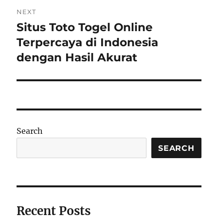
NEXT
Situs Toto Togel Online
Next
post:
Terpercaya di Indonesia
dengan Hasil Akurat
Search
SEARCH
Recent Posts