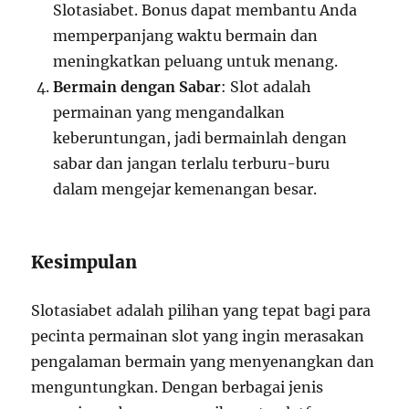
Slotasiabet. Bonus dapat membantu Anda
memperpanjang waktu bermain dan
meningkatkan peluang untuk menang.
Bermain dengan Sabar
: Slot adalah
permainan yang mengandalkan
keberuntungan, jadi bermainlah dengan
sabar dan jangan terlalu terburu-buru
dalam mengejar kemenangan besar.
Kesimpulan
Slotasiabet adalah pilihan yang tepat bagi para
pecinta permainan slot yang ingin merasakan
pengalaman bermain yang menyenangkan dan
menguntungkan. Dengan berbagai jenis