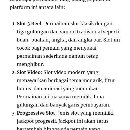
platform ini antara lain:
Slot 3 Reel
: Permainan slot klasik dengan
tiga gulungan dan simbol tradisional seperti
buah-buahan, angka, dan angka bar. Slot ini
cocok bagi pemain yang menyukai
permainan sederhana namun tetap
menghibur.
Slot Video
: Slot video modern yang
menawarkan berbagai tema menarik, fitur
bonus, dan animasi yang memukau.
Permainan ini biasanya memiliki lima
gulungan dan banyak garis pembayaran.
Progressive Slot
: Jenis slot yang memiliki
jackpot progresif. Jackpot ini akan terus
bertambah hingga ada pemain yang