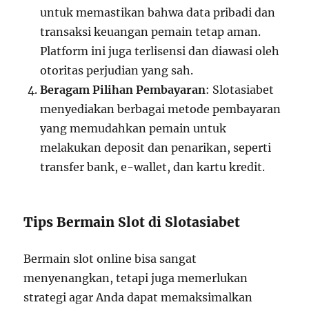
untuk memastikan bahwa data pribadi dan
transaksi keuangan pemain tetap aman.
Platform ini juga terlisensi dan diawasi oleh
otoritas perjudian yang sah.
Beragam Pilihan Pembayaran
: Slotasiabet
menyediakan berbagai metode pembayaran
yang memudahkan pemain untuk
melakukan deposit dan penarikan, seperti
transfer bank, e-wallet, dan kartu kredit.
Tips Bermain Slot di Slotasiabet
Bermain slot online bisa sangat
menyenangkan, tetapi juga memerlukan
strategi agar Anda dapat memaksimalkan