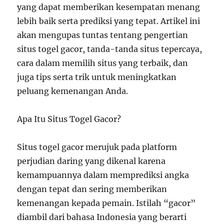
yang dapat memberikan kesempatan menang
lebih baik serta prediksi yang tepat. Artikel ini
akan mengupas tuntas tentang pengertian
situs togel gacor, tanda-tanda situs tepercaya,
cara dalam memilih situs yang terbaik, dan
juga tips serta trik untuk meningkatkan
peluang kemenangan Anda.
Apa Itu Situs Togel Gacor?
Situs togel gacor merujuk pada platform
perjudian daring yang dikenal karena
kemampuannya dalam memprediksi angka
dengan tepat dan sering memberikan
kemenangan kepada pemain. Istilah “gacor”
diambil dari bahasa Indonesia yang berarti