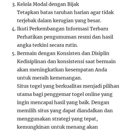
Kelola Modal dengan Bijak
Tetapkan batas taruhan harian agar tidak
terjebak dalam kerugian yang besar.
Ikuti Perkembangan Informasi Terbaru
Perhatikan pengumuman resmi dan hasil
angka terkini secara rutin.
Bermain dengan Konsisten dan Disiplin
Kedisiplinan dan konsistensi saat bermain
akan meningkatkan kesempatan Anda
untuk meraih kemenangan.
Situs togel yang berkualitas menjadi pilihan
utama bagi penggemar togel online yang
ingin mencapai hasil yang baik. Dengan
memilih situs yang dapat diandalkan dan
menggunakan strategi yang tepat,
kemungkinan untuk menang akan