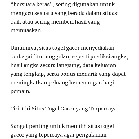
“bersuara keras”, sering digunakan untuk
mengacu sesuatu yang berada dalam situasi
baik atau sering memberi hasil yang
memuaskan.
Umumnya, situs togel gacor menyediakan
berbagai fitur unggulan, seperti prediksi angka,
hasil angka secara langsung, data keluaran
yang lengkap, serta bonus menarik yang dapat
meningkatkan peluang kemenangan bagi
pemain.
Ciri-Ciri Situs Togel Gacor yang Terpercaya
Sangat penting untuk memilih situs togel
gacor yang tepercaya agar pengalaman