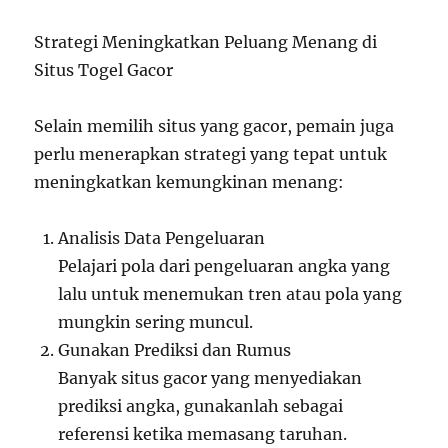
Strategi Meningkatkan Peluang Menang di
Situs Togel Gacor
Selain memilih situs yang gacor, pemain juga
perlu menerapkan strategi yang tepat untuk
meningkatkan kemungkinan menang:
Analisis Data Pengeluaran
Pelajari pola dari pengeluaran angka yang
lalu untuk menemukan tren atau pola yang
mungkin sering muncul.
Gunakan Prediksi dan Rumus
Banyak situs gacor yang menyediakan
prediksi angka, gunakanlah sebagai
referensi ketika memasang taruhan.