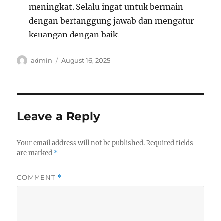
meningkat. Selalu ingat untuk bermain
dengan bertanggung jawab dan mengatur
keuangan dengan baik.
Author
Posted
admin
August 16, 2025
on
Leave a Reply
Your email address will not be published.
Required fields
are marked
*
COMMENT
*