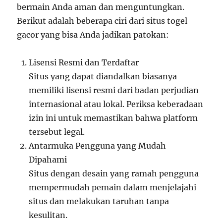
bermain Anda aman dan menguntungkan.
Berikut adalah beberapa ciri dari situs togel
gacor yang bisa Anda jadikan patokan:
Lisensi Resmi dan Terdaftar
Situs yang dapat diandalkan biasanya
memiliki lisensi resmi dari badan perjudian
internasional atau lokal. Periksa keberadaan
izin ini untuk memastikan bahwa platform
tersebut legal.
Antarmuka Pengguna yang Mudah
Dipahami
Situs dengan desain yang ramah pengguna
mempermudah pemain dalam menjelajahi
situs dan melakukan taruhan tanpa
kesulitan.