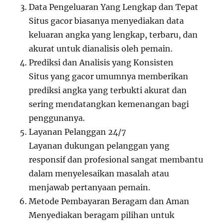
Data Pengeluaran Yang Lengkap dan Tepat
Situs gacor biasanya menyediakan data
keluaran angka yang lengkap, terbaru, dan
akurat untuk dianalisis oleh pemain.
Prediksi dan Analisis yang Konsisten
Situs yang gacor umumnya memberikan
prediksi angka yang terbukti akurat dan
sering mendatangkan kemenangan bagi
penggunanya.
Layanan Pelanggan 24/7
Layanan dukungan pelanggan yang
responsif dan profesional sangat membantu
dalam menyelesaikan masalah atau
menjawab pertanyaan pemain.
Metode Pembayaran Beragam dan Aman
Menyediakan beragam pilihan untuk