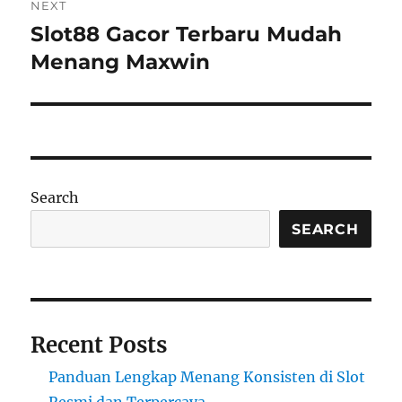
NEXT
Slot88 Gacor Terbaru Mudah
Next
post:
Menang Maxwin
Search
SEARCH
Recent Posts
Panduan Lengkap Menang Konsisten di Slot