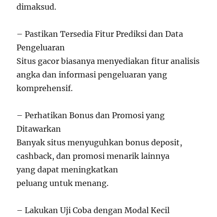
dimaksud.
– Pastikan Tersedia Fitur Prediksi dan Data
Pengeluaran
Situs gacor biasanya menyediakan fitur analisis
angka dan informasi pengeluaran yang
komprehensif.
– Perhatikan Bonus dan Promosi yang
Ditawarkan
Banyak situs menyuguhkan bonus deposit,
cashback, dan promosi menarik lainnya
yang dapat meningkatkan
peluang untuk menang.
– Lakukan Uji Coba dengan Modal Kecil