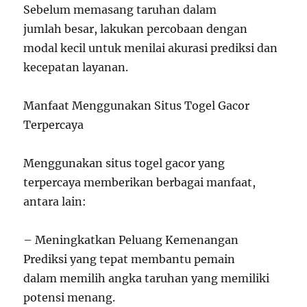
Sebelum memasang taruhan dalam
jumlah besar, lakukan percobaan dengan
modal kecil untuk menilai akurasi prediksi dan
kecepatan layanan.
Manfaat Menggunakan Situs Togel Gacor
Terpercaya
Menggunakan situs togel gacor yang
terpercaya memberikan berbagai manfaat,
antara lain:
– Meningkatkan Peluang Kemenangan
Prediksi yang tepat membantu pemain
dalam memilih angka taruhan yang memiliki
potensi menang.