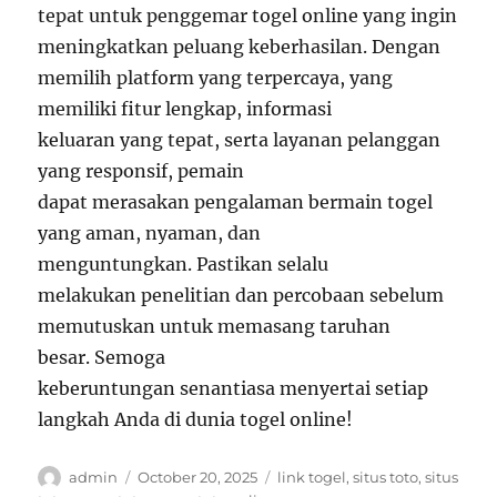
tepat untuk penggemar togel online yang ingin
meningkatkan peluang keberhasilan. Dengan
memilih platform yang terpercaya, yang
memiliki fitur lengkap, informasi
keluaran yang tepat, serta layanan pelanggan
yang responsif, pemain
dapat merasakan pengalaman bermain togel
yang aman, nyaman, dan
menguntungkan. Pastikan selalu
melakukan penelitian dan percobaan sebelum
memutuskan untuk memasang taruhan
besar. Semoga
keberuntungan senantiasa menyertai setiap
langkah Anda di dunia togel online!
Author
Posted
Tags
admin
October 20, 2025
link togel
,
situs toto
,
situs