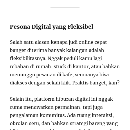
Pesona Digital yang Fleksibel
Salah satu alasan kenapa judi online cepat
banget diterima banyak kalangan adalah
fleksibilitasnya. Nggak peduli kamu lagi
rebahan di rumah, stuck di kantor, atau bahkan
menunggu pesanan di kafe, semuanya bisa
diakses dengan sekali klik. Praktis banget, kan?
Selain itu, platform hiburan digital ini nggak
cuma menawarkan permainan, tapi juga
pengalaman komunitas. Ada ruang interaksi,
obrolan seru, dan bahkan strategi bareng yang