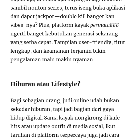
sambil nonton series, terus iseng buka aplikasi
dan dapet jackpot—double kill banget kan
vibes-nya? Plus, platform kayak
permata888
ngerti banget kebutuhan generasi sekarang
yang serba cepat. Tampilan user-friendly, fitur
lengkap, dan keamanan terjamin bikin
pengalaman main makin nyaman.
Hiburan atau Lifestyle?
Bagi sebagian orang, judi online udah bukan
sekadar hiburan, tapi jadi bagian dari gaya
hidup digital. Sama kayak nongkrong di kafe
hits atau update outfit di media sosial, ikut
taruhan di platform terpercaya juga jadi cara