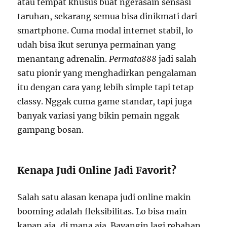
atau tempat khusus buat ngerasain sensasi
taruhan, sekarang semua bisa dinikmati dari
smartphone. Cuma modal internet stabil, lo
udah bisa ikut serunya permainan yang
menantang adrenalin.
Permata888
jadi salah
satu pionir yang menghadirkan pengalaman
itu dengan cara yang lebih simple tapi tetap
classy. Nggak cuma game standar, tapi juga
banyak variasi yang bikin pemain nggak
gampang bosan.
Kenapa Judi Online Jadi Favorit?
Salah satu alasan kenapa judi online makin
booming adalah fleksibilitas. Lo bisa main
kapan aja, di mana aja. Bayangin lagi rebahan