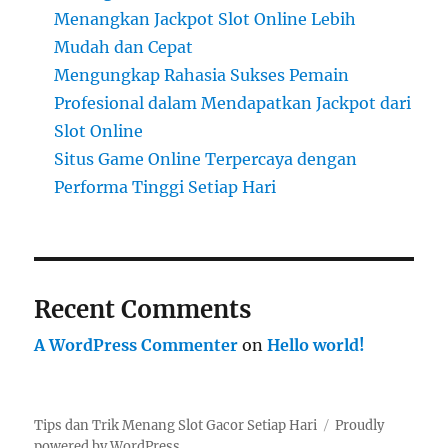
Menangkan Jackpot Slot Online Lebih
Mudah dan Cepat
Mengungkap Rahasia Sukses Pemain
Profesional dalam Mendapatkan Jackpot dari
Slot Online
Situs Game Online Terpercaya dengan
Performa Tinggi Setiap Hari
Recent Comments
A WordPress Commenter
on
Hello world!
Tips dan Trik Menang Slot Gacor Setiap Hari
Proudly
powered by WordPress