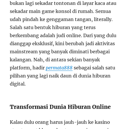
bukan lagi sekadar tontonan di layar kaca atau
sekadar main game konsol di rumah. Semua
udah pindah ke genggaman tangan, literally.
Salah satu bentuk hiburan yang terus
berkembang adalah judi online. Dari yang dulu
dianggap eksklusif, kini berubah jadi aktivitas
mainstream yang banyak diminati berbagai
kalangan. Nah, di antara sekian banyak
platform, hadir
permata888
sebagai salah satu
pilihan yang lagi naik daun di dunia hiburan
digital.
Transformasi Dunia Hiburan Online
Kalau dulu orang harus jauh-jauh ke kasino