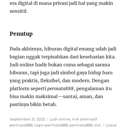
era digital di mana privasi jadi hal yang makin
sensitif.
Penutup
Pada akhirnya, hiburan digital emang udah jadi
bagian nggak terpisahkan dari keseharian kita.
Judi online hadir bukan cuma sebagai sarana
hiburan, tapi juga jadi simbol gaya hidup baru
yang praktis, fleksibel, dan modern. Dengan
platform seperti
permata888
, pengalaman itu
bisa makin maksimal—santai, aman, dan
pastinya bikin betah.
Posted
Tags
September 21, 2025
judi online
,
link alternatif
on
permata888
,
login permata888
,
permata888
,
slot
Leave