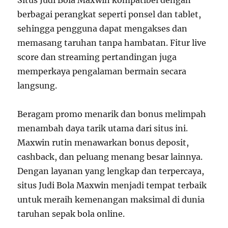
Situs Judi Bola Maxwin kompatibel dengan
berbagai perangkat seperti ponsel dan tablet,
sehingga pengguna dapat mengakses dan
memasang taruhan tanpa hambatan. Fitur live
score dan streaming pertandingan juga
memperkaya pengalaman bermain secara
langsung.
Beragam promo menarik dan bonus melimpah
menambah daya tarik utama dari situs ini.
Maxwin rutin menawarkan bonus deposit,
cashback, dan peluang menang besar lainnya.
Dengan layanan yang lengkap dan terpercaya,
situs Judi Bola Maxwin menjadi tempat terbaik
untuk meraih kemenangan maksimal di dunia
taruhan sepak bola online.