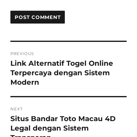
Post
PREVIOUS
navigation
Link Alternatif Togel Online
Previous
post:
Terpercaya dengan Sistem
Modern
NEXT
Situs Bandar Toto Macau 4D
Next
post:
Legal dengan Sistem