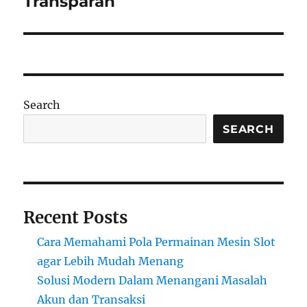
Transparan
Search
SEARCH
Recent Posts
Cara Memahami Pola Permainan Mesin Slot
agar Lebih Mudah Menang
Solusi Modern Dalam Menangani Masalah
Akun dan Transaksi