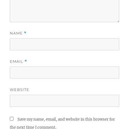
NAME
*
EMAIL
*
WEBSITE
Save my name, email, and website in this browser for
the next time I comment.