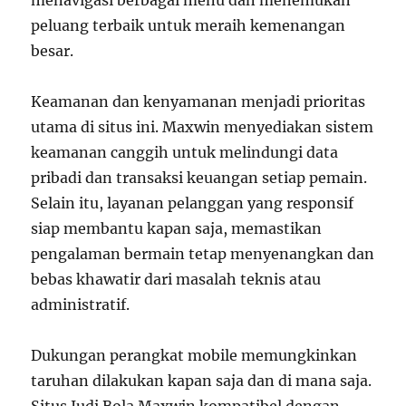
menavigasi berbagai menu dan menemukan
peluang terbaik untuk meraih kemenangan
besar.
Keamanan dan kenyamanan menjadi prioritas
utama di situs ini. Maxwin menyediakan sistem
keamanan canggih untuk melindungi data
pribadi dan transaksi keuangan setiap pemain.
Selain itu, layanan pelanggan yang responsif
siap membantu kapan saja, memastikan
pengalaman bermain tetap menyenangkan dan
bebas khawatir dari masalah teknis atau
administratif.
Dukungan perangkat mobile memungkinkan
taruhan dilakukan kapan saja dan di mana saja.