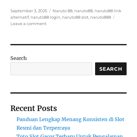
Posted
Tags
September 3, 2025
Naruto 88
,
naruto88
,
naruto88 link
on
alternatif
,
naruto88 login
,
naruto88 slot
,
naruto888
on
Leave a comment
Dunia
Hiburan
Digital
yang
Bikin
Search
Betah
Berlama-
SEARCH
lama
Recent Posts
Panduan Lengkap Menang Konsisten di Slot
Resmi dan Terpercaya
Toto Slot Gacor Terbaru Untuk Pengalaman