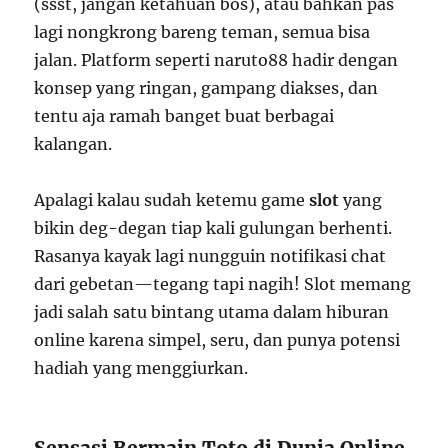
(ssst, jangan ketahuan bos), atau bahkan pas
lagi nongkrong bareng teman, semua bisa
jalan. Platform seperti naruto88 hadir dengan
konsep yang ringan, gampang diakses, dan
tentu aja ramah banget buat berbagai
kalangan.
Apalagi kalau sudah ketemu game
slot
yang
bikin deg-degan tiap kali gulungan berhenti.
Rasanya kayak lagi nungguin notifikasi chat
dari gebetan—tegang tapi nagih! Slot memang
jadi salah satu bintang utama dalam hiburan
online karena simpel, seru, dan punya potensi
hadiah yang menggiurkan.