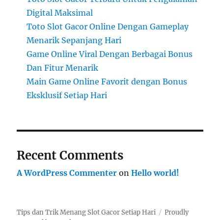
Digital Maksimal
Toto Slot Gacor Online Dengan Gameplay
Menarik Sepanjang Hari
Game Online Viral Dengan Berbagai Bonus
Dan Fitur Menarik
Main Game Online Favorit dengan Bonus
Eksklusif Setiap Hari
Recent Comments
A WordPress Commenter
on
Hello world!
Tips dan Trik Menang Slot Gacor Setiap Hari
Proudly