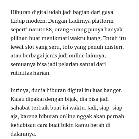
Hiburan digital udah jadi bagian dari gaya
hidup modern. Dengan hadirnya platform
seperti naruto88, orang-orang punya banyak
pilihan buat menikmati waktu luang. Entah itu
lewat slot yang seru, toto yang penuh misteri,
atau berbagai jenis judi online lainnya,
semuanya bisa jadi pelarian santai dari
rutinitas harian.
Intinya, dunia hiburan digital itu luas banget.
Kalau dipakai dengan bijak, dia bisa jadi
sahabat terbaik buat isi waktu. Jadi, siap-siap
aja, karena hiburan online nggak akan pernah
kehabisan cara buat bikin kamu betah di
dalamnya.