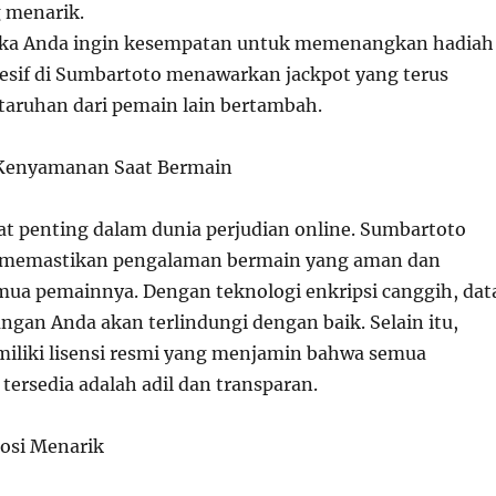
g menarik.
 Jika Anda ingin kesempatan untuk memenangkan hadiah
gresif di Sumbartoto menawarkan jackpot yang terus
taruhan dari pemain lain bertambah.
Kenyamanan Saat Bermain
 penting dalam dunia perjudian online. Sumbartoto
 memastikan pengalaman bermain yang aman dan
ua pemainnya. Dengan teknologi enkripsi canggih, dat
ngan Anda akan terlindungi dengan baik. Selain itu,
iliki lisensi resmi yang menjamin bahwa semua
tersedia adalah adil dan transparan.
osi Menarik