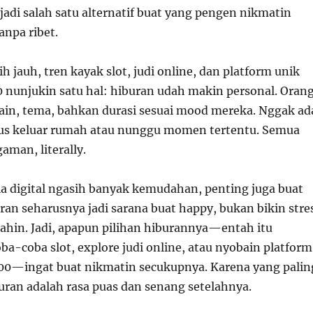
0 jadi salah satu alternatif buat yang pengen nikmatin
anpa ribet.
ih jauh, tren kayak slot, judi online, dan platform unik
 nunjukin satu hal: hiburan udah makin personal. Oran
 main, tema, bahkan durasi sesuai mood mereka. Nggak ad
rus keluar rumah atau nunggu momen tertentu. Semua
aman, literally.
ia digital ngasih banyak kemudahan, penting juga buat
uran seharusnya jadi sarana buat happy, bukan bikin stre
ahin. Jadi, apapun pilihan hiburannya—entah itu
ba-coba slot, explore judi online, atau nyobain platform
700—ingat buat nikmatin secukupnya. Karena yang palin
uran adalah rasa puas dan senang setelahnya.