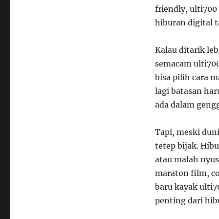
friendly, ulti70
hiburan digital t
Kalau ditarik leb
semacam ulti700
bisa pilih cara
lagi batasan ha
ada dalam gengg
Tapi, meski dun
tetep bijak. Hib
atau malah nyus
maraton film, co
baru kayak ulti
penting dari hib