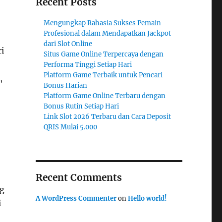
Recent Posts
Mengungkap Rahasia Sukses Pemain
Profesional dalam Mendapatkan Jackpot
dari Slot Online
i
Situs Game Online Terpercaya dengan
Performa Tinggi Setiap Hari
Platform Game Terbaik untuk Pencari
,
Bonus Harian
Platform Game Online Terbaru dengan
Bonus Rutin Setiap Hari
Link Slot 2026 Terbaru dan Cara Deposit
QRIS Mulai 5.000
Recent Comments
ng
A WordPress Commenter
on
Hello world!
i