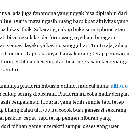
nnya, ada juga fenomena yang nggak bisa dipisahin dari
nline
. Dunia maya ngasih ruang baru buat aktivitas yang
ma lokasi fisik. Sekarang, cukup buka smartphone atau
dah bisa masuk ke platform yang nyediain beragam
n sensasi layaknya kasino sungguhan. Tentu aja, ada p
judi online. Tapi faktanya, banyak orang tetap penasara
r kompetitif dan kesempatan buat ngerasain kemenang
ersendiri.
ramainya platform hiburan online, muncul nama
ulti700
cukup sering dibicarain. Platform ini coba hadir dengan
gasih pengalaman hiburan yang lebih simple tapi tetep
g bilang kalau ulti700 itu cocok buat generasi sekarang
l praktis, cepat, tapi tetap pengen hiburan yang
dari pilihan game interaktif sampai akses yang user-