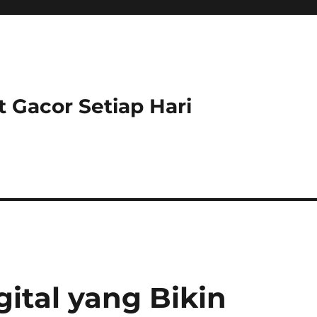
t Gacor Setiap Hari
ital yang Bikin