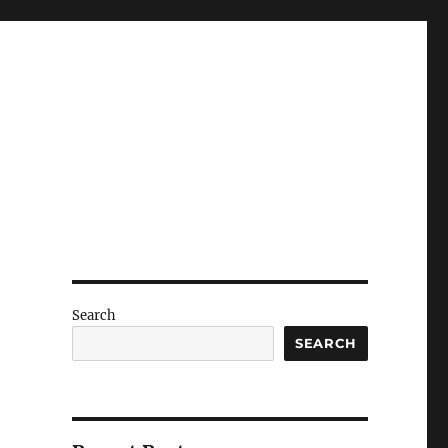
Search
SEARCH