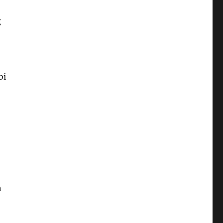
g
bi
n