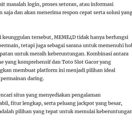
it masalah login, proses setoran, atau informasi
 saja dan akan menerima respon cepat serta solusi yan
 keunggulan tersebut, MEME4D tidak hanya berfungsi
bermain, tetapi juga sebagai sarana untuk memenuhi ho
patan untuk meraih keberuntungan. Kombinasi antara
ne yang komprehensif dan Toto Slot Gacor yang
an membuat platform ini menjadi pilihan ideal
 permainan daring.
encari situs yang menyediakan pengalaman
bil, fitur lengkap, serta peluang jackpot yang besar,
alah pilihan yang tepat untuk memulai keberuntunga