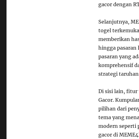
gacor dengan RT
Selanjutnya, M
togel terkemuka
memberikan hasi
hingga pasaran l
pasaran yang ad
komprehensif d
strategi taruhan
Di sisi lain, fi
Gacor. Kumpulan
pilihan dari pe
tema yang menar
modern seperti p
gacor di MEME4D