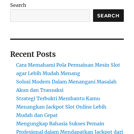
Search
SEARCH
Recent Posts
Cara Memahami Pola Permainan Mesin Slot
agar Lebih Mudah Menang
Solusi Modern Dalam Menangani Masalah
Akun dan Transaksi
Strategi Terbukti Membantu Kamu
Menangkan Jackpot Slot Online Lebih
Mudah dan Cepat
Mengungkap Rahasia Sukses Pemain
Profesional dalam Mendapatkan Jackpot dari