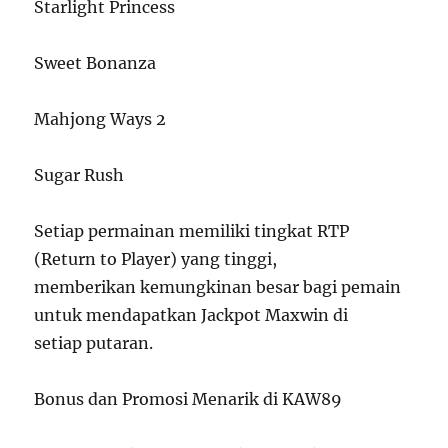
Starlight Princess
Sweet Bonanza
Mahjong Ways 2
Sugar Rush
Setiap permainan memiliki tingkat RTP
(Return to Player) yang tinggi,
memberikan kemungkinan besar bagi pemain
untuk mendapatkan Jackpot Maxwin di
setiap putaran.
Bonus dan Promosi Menarik di KAW89