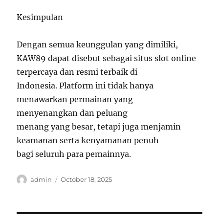
Kesimpulan
Dengan semua keunggulan yang dimiliki,
KAW89 dapat disebut sebagai situs slot online
terpercaya dan resmi terbaik di
Indonesia. Platform ini tidak hanya
menawarkan permainan yang
menyenangkan dan peluang
menang yang besar, tetapi juga menjamin
keamanan serta kenyamanan penuh
bagi seluruh para pemainnya.
Author
Posted
admin
October 18, 2025
on