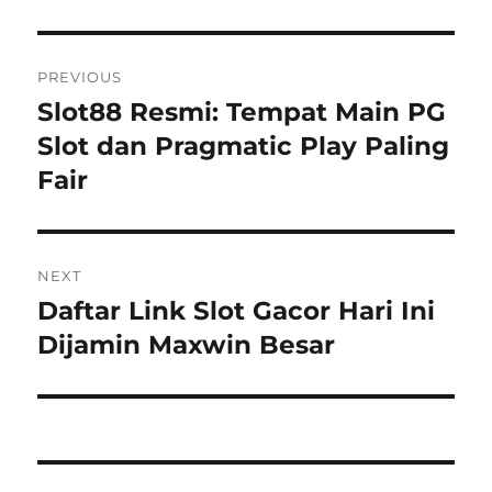
Post
PREVIOUS
navigation
Slot88 Resmi: Tempat Main PG
Previous
post:
Slot dan Pragmatic Play Paling
Fair
NEXT
Daftar Link Slot Gacor Hari Ini
Next
post:
Dijamin Maxwin Besar