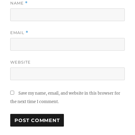
NAME
*
EMAIL
*
WEBSITE
Save my name, email, and website in this browser for
the next time I comment.