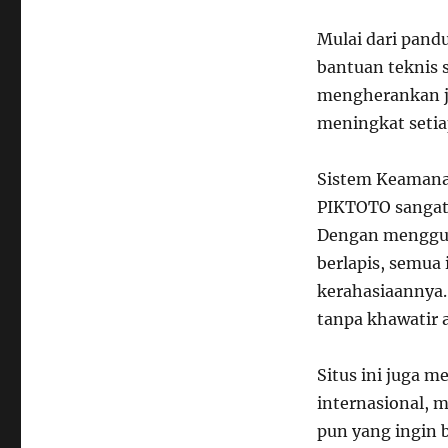
Mulai dari pand
bantuan teknis 
mengherankan ji
meningkat setia
Sistem Keamana
PIKTOTO sangat 
Dengan mengguna
berlapis, semua 
kerahasiaannya.
tanpa khawatir 
Situs ini juga m
internasional, 
pun yang ingin 