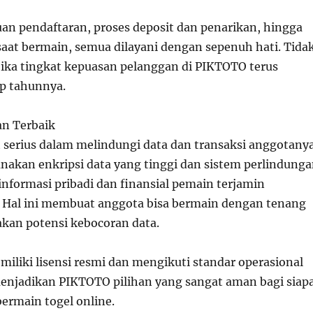
uan pendaftaran, proses deposit dan penarikan, hingga
saat bermain, semua dilayani dengan sepenuh hati. Tida
ka tingkat kepuasan pelanggan di PIKTOTO terus
p tahunnya.
n Terbaik
serius dalam melindungi data dan transaksi anggotanya
kan enkripsi data yang tinggi dan sistem perlindung
informasi pribadi dan finansial pemain terjamin
 Hal ini membuat anggota bisa bermain dengan tenang
akan potensi kebocoran data.
emiliki lisensi resmi dan mengikuti standar operasional
menjadikan PIKTOTO pilihan yang sangat aman bagi siap
bermain togel online.