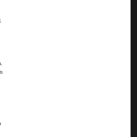
k
.
an
a