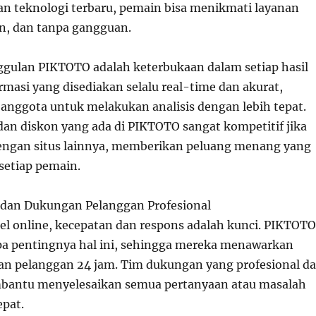
 teknologi terbaru, pemain bisa menikmati layanan
n, dan tanpa gangguan.
ggulan PIKTOTO adalah keterbukaan dalam setiap hasil
masi yang disediakan selalu real-time dan akurat,
ggota untuk melakukan analisis dengan lebih tepat.
 dan diskon yang ada di PIKTOTO sangat kompetitif jika
engan situs lainnya, memberikan peluang menang yang
 setiap pemain.
 dan Dukungan Pelanggan Profesional
el online, kecepatan dan respons adalah kunci. PIKTOTO
a pentingnya hal ini, sehingga mereka menawarkan
n pelanggan 24 jam. Tim dukungan yang profesional d
bantu menyelesaikan semua pertanyaan atau masalah
epat.