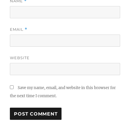
NAME
*
EMAIL
*
WEBSITE
Save my name, email, and website in this browser for
the next time I comment.