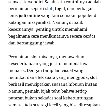
sensasi tersendiri. Salah satu contohnya adalah
permainan seperti
slot
,
togel
, dan berbagai
jenis
judi online
yang kini semakin populer di
kalangan masyarakat. Namun, di balik
keseruannya, penting untuk memahami
bagaimana cara menikmatinya secara cerdas
dan bertanggung jawab.
Permainan slot misalnya, menawarkan
kesederhanaan yang justru membuatnya
menarik. Dengan tampilan visual yang
memikat dan efek suara yang menggoda, slot
berhasil menciptakan suasana hiburan instan.
Namun, pemain bijak tahu bahwa setiap
putaran bukan sekadar soal keberuntungan
semata. Ada strategi kecil yang bisa diterapkan