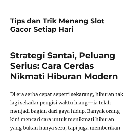
Tips dan Trik Menang Slot
Gacor Setiap Hari
Strategi Santai, Peluang
Serius: Cara Cerdas
Nikmati Hiburan Modern
Di era serba cepat seperti sekarang, hiburan tak
lagi sekadar pengisi waktu luang—ia telah
menjadi bagian dari gaya hidup. Banyak orang
kini mencari cara untuk menikmati hiburan
yang bukan hanya seru, tapi juga memberikan