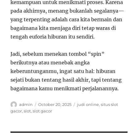
kemampuan untuk menikmati proses. Karena
pada akhirnya, menang bukanlah segalanya—
yang terpenting adalah cara kita bermain dan
bagaimana kita menjaga diri tetap waras di
tengah euforia hiburan itu sendiri.
Jadi, sebelum menekan tombol “spin”
berikutnya atau menebak angka
keberuntunganmu, ingat satu hal: hiburan
sejati bukan tentang hasil akhir, tapi tentang
bagaimana kamu menikmati perjalanannya.
Author
Posted
Tags
admin
October 20, 2025
judi online
,
situs slot
on
gacor
,
slot
,
slot gacor