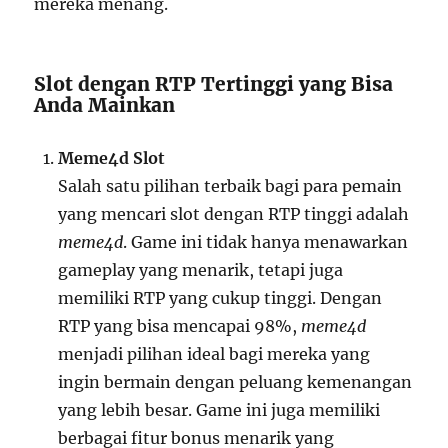
mereka menang.
Slot dengan RTP Tertinggi yang Bisa
Anda Mainkan
Meme4d Slot
Salah satu pilihan terbaik bagi para pemain
yang mencari slot dengan RTP tinggi adalah
meme4d
. Game ini tidak hanya menawarkan
gameplay yang menarik, tetapi juga
memiliki RTP yang cukup tinggi. Dengan
RTP yang bisa mencapai 98%,
meme4d
menjadi pilihan ideal bagi mereka yang
ingin bermain dengan peluang kemenangan
yang lebih besar. Game ini juga memiliki
berbagai fitur bonus menarik yang