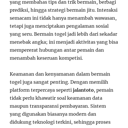
yang membahas tips dan trik bermain, berbagi
prediksi, hingga strategi bermain jitu. Interaksi
semacam ini tidak hanya menambah wawasan,
tetapi juga menciptakan pengalaman sosial
yang seru. Bermain togel jadi lebih dari sekadar
menebak angka; ini menjadi aktivitas yang bisa
mempererat hubungan antar pemain dan
menambah keseruan kompetisi.
Keamanan dan kenyamanan dalam bermain
togel juga sangat penting. Dengan memilih
platform terpercaya seperti
jalantoto
, pemain
tidak perlu khawatir soal keamanan data
maupun transparansi pembayaran. Sistem
yang digunakan biasanya modern dan
didukung teknologi terkini, sehingga proses