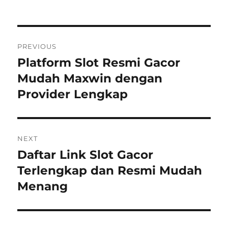
Post
PREVIOUS
navigation
Platform Slot Resmi Gacor
Previous
post:
Mudah Maxwin dengan
Provider Lengkap
NEXT
Daftar Link Slot Gacor
Next
post:
Terlengkap dan Resmi Mudah
Menang