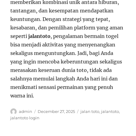
memberikan kombinasi unik antara hiburan,
tantangan, dan kesempatan mendapatkan
keuntungan. Dengan strategi yang tepat,
kesabaran, dan pemilihan platform yang aman
seperti
jalantoto
, pengalaman bermain togel
bisa menjadi aktivitas yang menyenangkan
sekaligus menguntungkan. Jadi, bagi Anda
yang ingin mencoba keberuntungan sekaligus
merasakan keseruan dunia toto, tidak ada
salahnya memulai langkah Anda hari ini dan
menikmati sensasi permainan yang penuh
warna ini.
Author
Posted
Tags
admin
December 27, 2025
jalan toto
,
jalantoto
,
on
jalantoto login