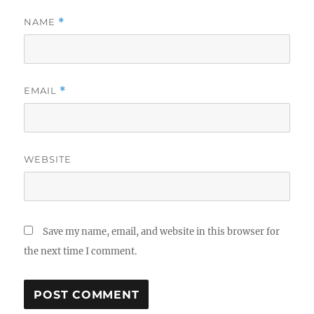
NAME
*
EMAIL
*
WEBSITE
Save my name, email, and website in this browser for
the next time I comment.