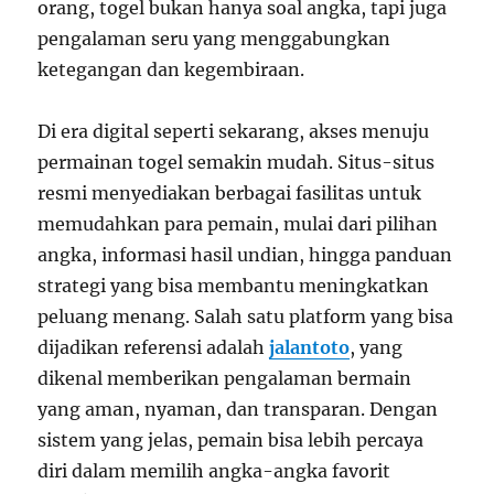
orang, togel bukan hanya soal angka, tapi juga
pengalaman seru yang menggabungkan
ketegangan dan kegembiraan.
Di era digital seperti sekarang, akses menuju
permainan togel semakin mudah. Situs-situs
resmi menyediakan berbagai fasilitas untuk
memudahkan para pemain, mulai dari pilihan
angka, informasi hasil undian, hingga panduan
strategi yang bisa membantu meningkatkan
peluang menang. Salah satu platform yang bisa
dijadikan referensi adalah
jalantoto
, yang
dikenal memberikan pengalaman bermain
yang aman, nyaman, dan transparan. Dengan
sistem yang jelas, pemain bisa lebih percaya
diri dalam memilih angka-angka favorit