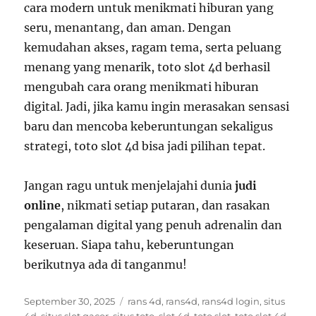
cara modern untuk menikmati hiburan yang
seru, menantang, dan aman. Dengan
kemudahan akses, ragam tema, serta peluang
menang yang menarik, toto slot 4d berhasil
mengubah cara orang menikmati hiburan
digital. Jadi, jika kamu ingin merasakan sensasi
baru dan mencoba keberuntungan sekaligus
strategi, toto slot 4d bisa jadi pilihan tepat.
Jangan ragu untuk menjelajahi dunia
judi
online
, nikmati setiap putaran, dan rasakan
pengalaman digital yang penuh adrenalin dan
keseruan. Siapa tahu, keberuntungan
berikutnya ada di tanganmu!
Posted
Tags
September 30, 2025
rans 4d
,
rans4d
,
rans4d login
,
situs
on