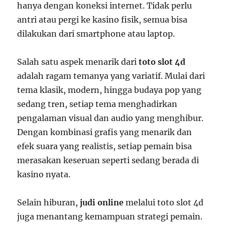
hanya dengan koneksi internet. Tidak perlu
antri atau pergi ke kasino fisik, semua bisa
dilakukan dari smartphone atau laptop.
Salah satu aspek menarik dari
toto slot 4d
adalah ragam temanya yang variatif. Mulai dari
tema klasik, modern, hingga budaya pop yang
sedang tren, setiap tema menghadirkan
pengalaman visual dan audio yang menghibur.
Dengan kombinasi grafis yang menarik dan
efek suara yang realistis, setiap pemain bisa
merasakan keseruan seperti sedang berada di
kasino nyata.
Selain hiburan,
judi online
melalui toto slot 4d
juga menantang kemampuan strategi pemain.