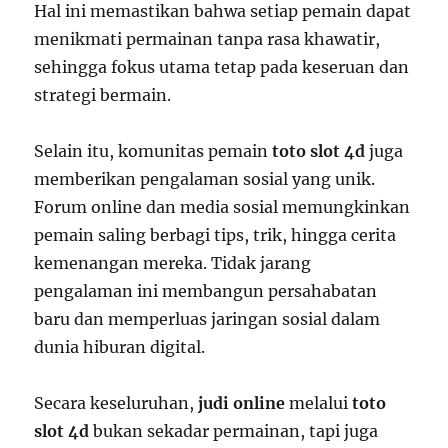
Hal ini memastikan bahwa setiap pemain dapat
menikmati permainan tanpa rasa khawatir,
sehingga fokus utama tetap pada keseruan dan
strategi bermain.
Selain itu, komunitas pemain
toto slot 4d
juga
memberikan pengalaman sosial yang unik.
Forum online dan media sosial memungkinkan
pemain saling berbagi tips, trik, hingga cerita
kemenangan mereka. Tidak jarang
pengalaman ini membangun persahabatan
baru dan memperluas jaringan sosial dalam
dunia hiburan digital.
Secara keseluruhan,
judi online
melalui
toto
slot 4d
bukan sekadar permainan, tapi juga