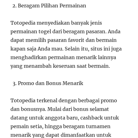
Beragam Pilihan Permainan
Totopedia menyediakan banyak jenis
permainan togel dari beragam pasaran. Anda
dapat memilih pasaran favorit dan bermain
kapan saja Anda mau. Selain itu, situs ini juga
menghadirkan permainan menarik lainnya
yang menambah keseruan saat bermain.
Promo dan Bonus Menarik
Totopedia terkenal dengan berbagai promo
dan bonusnya. Mulai dari bonus selamat
datang untuk anggota baru, cashback untuk
pemain setia, hingga beragam turnamen
menarik yang dapat dimanfaatkan untuk