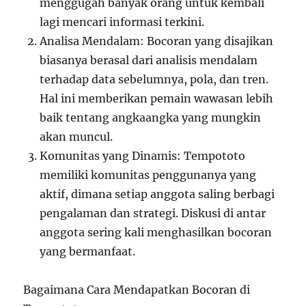
menggugah banyak orang untuk kembali
lagi mencari informasi terkini.
Analisa Mendalam: Bocoran yang disajikan
biasanya berasal dari analisis mendalam
terhadap data sebelumnya, pola, dan tren.
Hal ini memberikan pemain wawasan lebih
baik tentang angkaangka yang mungkin
akan muncul.
Komunitas yang Dinamis: Tempototo
memiliki komunitas penggunanya yang
aktif, dimana setiap anggota saling berbagi
pengalaman dan strategi. Diskusi di antar
anggota sering kali menghasilkan bocoran
yang bermanfaat.
Bagaimana Cara Mendapatkan Bocoran di