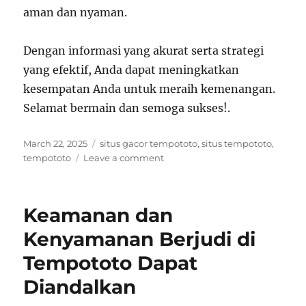
aman dan nyaman.
Dengan informasi yang akurat serta strategi
yang efektif, Anda dapat meningkatkan
kesempatan Anda untuk meraih kemenangan.
Selamat bermain dan semoga sukses!.
Posted
Tags
March 22, 2025
situs gacor tempototo
,
situs tempototo
,
on
on
tempototo
Leave a comment
Situs
Togel
Gacor
Keamanan dan
Totopedia:
Menyediakan
Kenyamanan Berjudi di
Berbagai
Tempototo Dapat
Permainan
Menarik
Diandalkan
Setiap
Hari