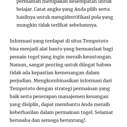
permainan merupakan kesempatan untuk
belajar. Catat angka yang Anda pilih serta
hasilnya untuk mengidentifikasi pola yang
mungkin tidak terlihat sebelumnya.
Informasi yang terdapat di situs Tempototo
bisa menjadi alat bantu yang bermanfaat bagi
pemain togel yang ingin meraih keuntungan.
Namun, sangat penting untuk diingat bahwa
tidak ada kepastian kemenangan dalam
perjudian. Mengkombinasikan informasi dari
Tempototo dengan strategi permainan yang
baik serta penerapan manajemen keuangan
yang disiplin, dapat membantu Anda meraih
keberhasilan dalam permainan togel. Selamat
berusaha dan semoga beruntung!.