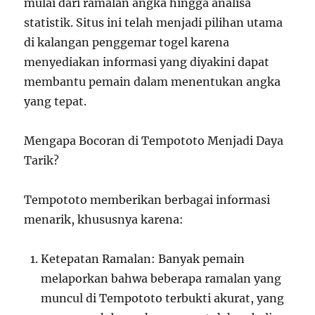
mulai dari ramalan angka hingga analisa
statistik. Situs ini telah menjadi pilihan utama
di kalangan penggemar togel karena
menyediakan informasi yang diyakini dapat
membantu pemain dalam menentukan angka
yang tepat.
Mengapa Bocoran di Tempototo Menjadi Daya
Tarik?
Tempototo memberikan berbagai informasi
menarik, khususnya karena:
Ketepatan Ramalan: Banyak pemain
melaporkan bahwa beberapa ramalan yang
muncul di Tempototo terbukti akurat, yang