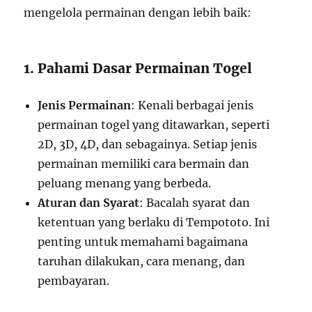
mengelola permainan dengan lebih baik:
1. Pahami Dasar Permainan Togel
Jenis Permainan
: Kenali berbagai jenis
permainan togel yang ditawarkan, seperti
2D, 3D, 4D, dan sebagainya. Setiap jenis
permainan memiliki cara bermain dan
peluang menang yang berbeda.
Aturan dan Syarat
: Bacalah syarat dan
ketentuan yang berlaku di Tempototo. Ini
penting untuk memahami bagaimana
taruhan dilakukan, cara menang, dan
pembayaran.