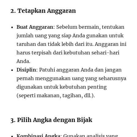
2. Tetapkan Anggaran
Buat Anggaran
: Sebelum bermain, tentukan
jumlah uang yang siap Anda gunakan untuk
taruhan dan tidak lebih dari itu. Anggaran ini
harus terpisah dari kebutuhan sehari-hari
Anda.
Disiplin
: Patuhi anggaran Anda dan jangan
pernah menggunakan uang yang seharusnya
digunakan untuk kebutuhan penting
(seperti makanan, tagihan, dll.).
3. Pilih Angka dengan Bijak
Kombinasi Angka
: Gunakan analisis yang