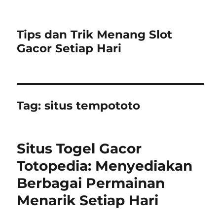
Tips dan Trik Menang Slot
Gacor Setiap Hari
Tag:
situs tempototo
Situs Togel Gacor
Totopedia: Menyediakan
Berbagai Permainan
Menarik Setiap Hari