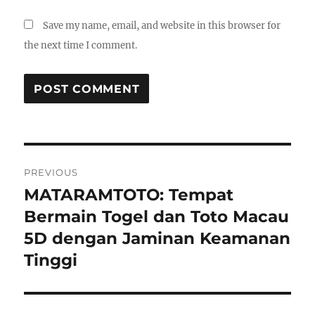
Save my name, email, and website in this browser for
the next time I comment.
Post
PREVIOUS
navigation
MATARAMTOTO: Tempat
Previous
post:
Bermain Togel dan Toto Macau
5D dengan Jaminan Keamanan
Tinggi