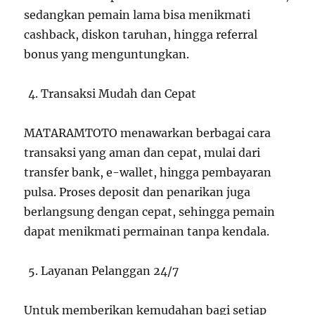
sedangkan pemain lama bisa menikmati
cashback, diskon taruhan, hingga referral
bonus yang menguntungkan.
Transaksi Mudah dan Cepat
MATARAMTOTO menawarkan berbagai cara
transaksi yang aman dan cepat, mulai dari
transfer bank, e-wallet, hingga pembayaran
pulsa. Proses deposit dan penarikan juga
berlangsung dengan cepat, sehingga pemain
dapat menikmati permainan tanpa kendala.
Layanan Pelanggan 24/7
Untuk memberikan kemudahan bagi setiap