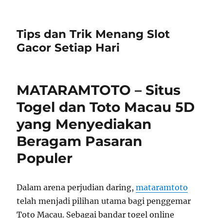
Tips dan Trik Menang Slot
Gacor Setiap Hari
MATARAMTOTO – Situs
Togel dan Toto Macau 5D
yang Menyediakan
Beragam Pasaran
Populer
Dalam arena perjudian daring,
mataramtoto
telah menjadi pilihan utama bagi penggemar
Toto Macau. Sebagai bandar togel online