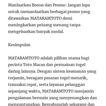
Manfaatkan Bonus dan Promo: Jangan lupa
untuk memanfaatkan berbagai promo yang
ditawarkan MATARAMTOTO demi
meningkatkan peluang menang tanpa
mengeluarkan banyak modal.
Kesimpulan
MATARAMTOTO adalah pilihan utama bagi
pecinta Toto Macau dan permainan togel
daring lainnya. Dengan sistem keamanan yang
terjamin, beragam pasaran togel menarik,
transaksi cepat, serta layanan pelanggan
sepanjang waktu, MATARAMTOTO menjamin
pengalaman bermain yang menyenangkan dan
menguntungkan. Bergabunglah sekarang dan