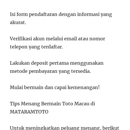
Isi form pendaftaran dengan informasi yang
akurat.
Verifikasi akun melalui email atau nomor
telepon yang terdaftar.
Lakukan deposit pertama menggunakan
metode pembayaran yang tersedia.
Mulai bermain dan capai kemenangan!
Tips Menang Bermain Toto Macau di
MATARAMTOTO
Untuk meningkatkan peluang menang, berikut