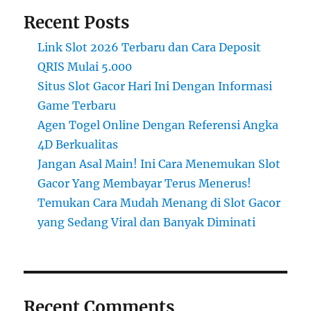
Recent Posts
Link Slot 2026 Terbaru dan Cara Deposit
QRIS Mulai 5.000
Situs Slot Gacor Hari Ini Dengan Informasi
Game Terbaru
Agen Togel Online Dengan Referensi Angka
4D Berkualitas
Jangan Asal Main! Ini Cara Menemukan Slot
Gacor Yang Membayar Terus Menerus!
Temukan Cara Mudah Menang di Slot Gacor
yang Sedang Viral dan Banyak Diminati
Recent Comments