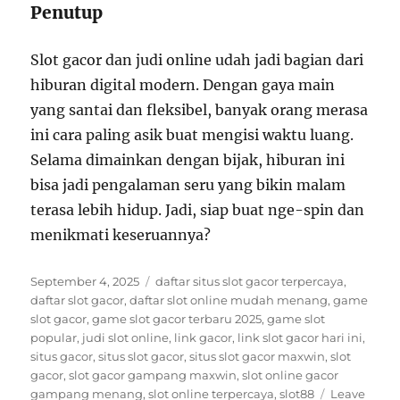
Penutup
Slot gacor dan judi online udah jadi bagian dari
hiburan digital modern. Dengan gaya main
yang santai dan fleksibel, banyak orang merasa
ini cara paling asik buat mengisi waktu luang.
Selama dimainkan dengan bijak, hiburan ini
bisa jadi pengalaman seru yang bikin malam
terasa lebih hidup. Jadi, siap buat nge-spin dan
menikmati keseruannya?
Posted
Tags
September 4, 2025
daftar situs slot gacor terpercaya
,
on
daftar slot gacor
,
daftar slot online mudah menang
,
game
slot gacor
,
game slot gacor terbaru 2025
,
game slot
popular
,
judi slot online
,
link gacor
,
link slot gacor hari ini
,
situs gacor
,
situs slot gacor
,
situs slot gacor maxwin
,
slot
gacor
,
slot gacor gampang maxwin
,
slot online gacor
gampang menang
,
slot online terpercaya
,
slot88
Leave