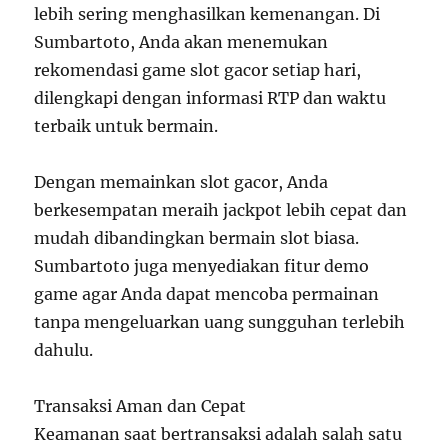
lebih sering menghasilkan kemenangan. Di
Sumbartoto, Anda akan menemukan
rekomendasi game slot gacor setiap hari,
dilengkapi dengan informasi RTP dan waktu
terbaik untuk bermain.
Dengan memainkan slot gacor, Anda
berkesempatan meraih jackpot lebih cepat dan
mudah dibandingkan bermain slot biasa.
Sumbartoto juga menyediakan fitur demo
game agar Anda dapat mencoba permainan
tanpa mengeluarkan uang sungguhan terlebih
dahulu.
Transaksi Aman dan Cepat
Keamanan saat bertransaksi adalah salah satu