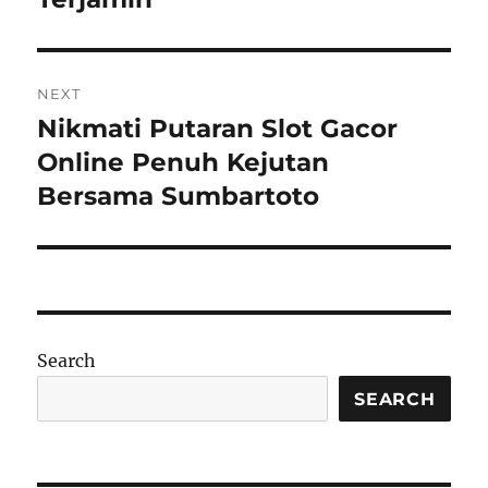
NEXT
Nikmati Putaran Slot Gacor
Next
post:
Online Penuh Kejutan
Bersama Sumbartoto
Search
SEARCH