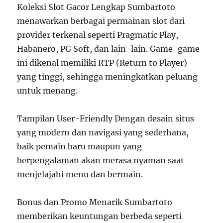
Koleksi Slot Gacor Lengkap Sumbartoto
menawarkan berbagai permainan slot dari
provider terkenal seperti Pragmatic Play,
Habanero, PG Soft, dan lain-lain. Game-game
ini dikenal memiliki RTP (Return to Player)
yang tinggi, sehingga meningkatkan peluang
untuk menang.
Tampilan User-Friendly Dengan desain situs
yang modern dan navigasi yang sederhana,
baik pemain baru maupun yang
berpengalaman akan merasa nyaman saat
menjelajahi menu dan bermain.
Bonus dan Promo Menarik Sumbartoto
memberikan keuntungan berbeda seperti