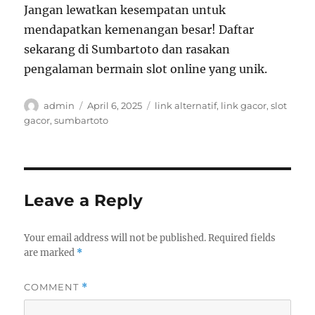
Jangan lewatkan kesempatan untuk
mendapatkan kemenangan besar! Daftar
sekarang di Sumbartoto dan rasakan
pengalaman bermain slot online yang unik.
Author
Posted
Tags
admin
April 6, 2025
link alternatif
,
link gacor
,
slot
on
gacor
,
sumbartoto
Leave a Reply
Your email address will not be published.
Required fields
are marked
*
COMMENT
*