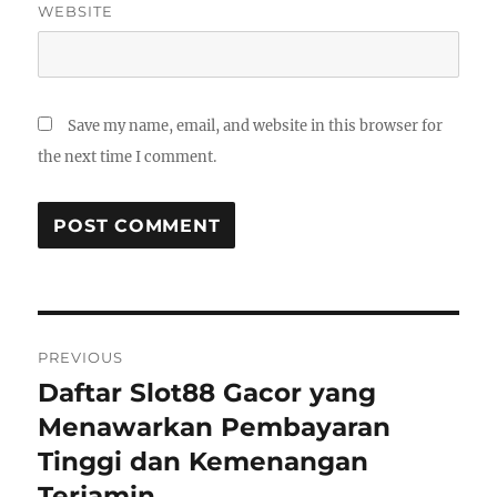
WEBSITE
Save my name, email, and website in this browser for
the next time I comment.
Post
PREVIOUS
navigation
Daftar Slot88 Gacor yang
Previous
post:
Menawarkan Pembayaran
Tinggi dan Kemenangan
Terjamin