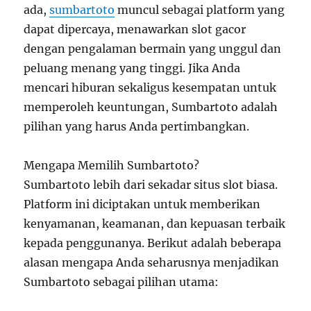
ada,
sumbartoto
muncul sebagai platform yang
dapat dipercaya, menawarkan slot gacor
dengan pengalaman bermain yang unggul dan
peluang menang yang tinggi. Jika Anda
mencari hiburan sekaligus kesempatan untuk
memperoleh keuntungan, Sumbartoto adalah
pilihan yang harus Anda pertimbangkan.
Mengapa Memilih Sumbartoto?
Sumbartoto lebih dari sekadar situs slot biasa.
Platform ini diciptakan untuk memberikan
kenyamanan, keamanan, dan kepuasan terbaik
kepada penggunanya. Berikut adalah beberapa
alasan mengapa Anda seharusnya menjadikan
Sumbartoto sebagai pilihan utama: