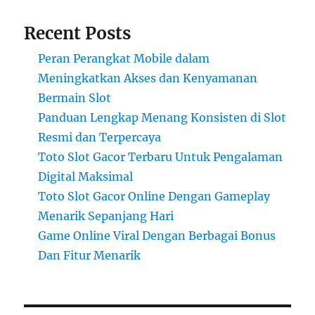
Recent Posts
Peran Perangkat Mobile dalam
Meningkatkan Akses dan Kenyamanan
Bermain Slot
Panduan Lengkap Menang Konsisten di Slot
Resmi dan Terpercaya
Toto Slot Gacor Terbaru Untuk Pengalaman
Digital Maksimal
Toto Slot Gacor Online Dengan Gameplay
Menarik Sepanjang Hari
Game Online Viral Dengan Berbagai Bonus
Dan Fitur Menarik