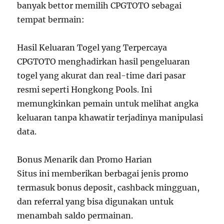
banyak bettor memilih CPGTOTO sebagai
tempat bermain:
Hasil Keluaran Togel yang Terpercaya
CPGTOTO menghadirkan hasil pengeluaran
togel yang akurat dan real-time dari pasar
resmi seperti Hongkong Pools. Ini
memungkinkan pemain untuk melihat angka
keluaran tanpa khawatir terjadinya manipulasi
data.
Bonus Menarik dan Promo Harian
Situs ini memberikan berbagai jenis promo
termasuk bonus deposit, cashback mingguan,
dan referral yang bisa digunakan untuk
menambah saldo permainan.