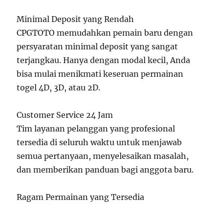
Minimal Deposit yang Rendah
CPGTOTO memudahkan pemain baru dengan
persyaratan minimal deposit yang sangat
terjangkau. Hanya dengan modal kecil, Anda
bisa mulai menikmati keseruan permainan
togel 4D, 3D, atau 2D.
Customer Service 24 Jam
Tim layanan pelanggan yang profesional
tersedia di seluruh waktu untuk menjawab
semua pertanyaan, menyelesaikan masalah,
dan memberikan panduan bagi anggota baru.
Ragam Permainan yang Tersedia