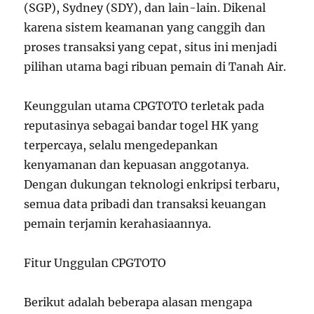
(SGP), Sydney (SDY), dan lain-lain. Dikenal
karena sistem keamanan yang canggih dan
proses transaksi yang cepat, situs ini menjadi
pilihan utama bagi ribuan pemain di Tanah Air.
Keunggulan utama CPGTOTO terletak pada
reputasinya sebagai bandar togel HK yang
terpercaya, selalu mengedepankan
kenyamanan dan kepuasan anggotanya.
Dengan dukungan teknologi enkripsi terbaru,
semua data pribadi dan transaksi keuangan
pemain terjamin kerahasiaannya.
Fitur Unggulan CPGTOTO
Berikut adalah beberapa alasan mengapa