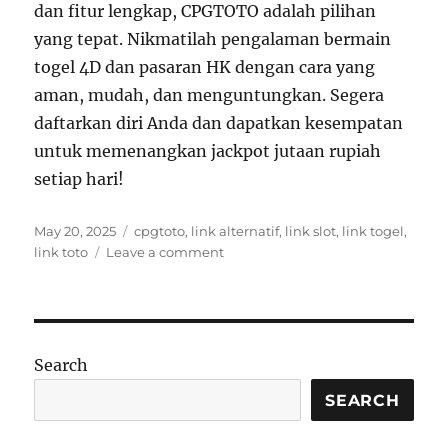
dan fitur lengkap, CPGTOTO adalah pilihan
yang tepat. Nikmatilah pengalaman bermain
togel 4D dan pasaran HK dengan cara yang
aman, mudah, dan menguntungkan. Segera
daftarkan diri Anda dan dapatkan kesempatan
untuk memenangkan jackpot jutaan rupiah
setiap hari!
Posted
Tags
May 20, 2025
cpgtoto
,
link alternatif
,
link slot
,
link togel
,
on
on
link toto
Leave a comment
Toto
4D
Online
Terpercaya
Hanya
Search
di
CPGTOTO
SEARCH