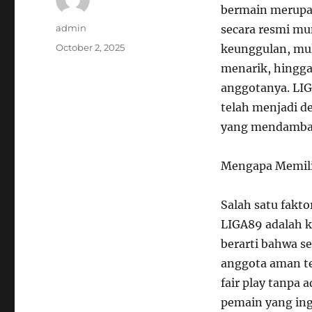
bermain merupak
Author
admin
secara resmi mu
Posted
October 2, 2025
keunggulan, mul
on
menarik, hingg
anggotanya. LI
telah menjadi d
yang mendambak
Mengapa Memili
Salah satu fakt
LIGA89 adalah ka
berarti bahwa s
anggota aman te
fair play tanpa
pemain yang in