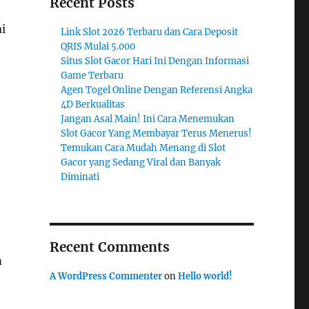
Recent Posts
i
Link Slot 2026 Terbaru dan Cara Deposit
QRIS Mulai 5.000
Situs Slot Gacor Hari Ini Dengan Informasi
Game Terbaru
Agen Togel Online Dengan Referensi Angka
4D Berkualitas
Jangan Asal Main! Ini Cara Menemukan
Slot Gacor Yang Membayar Terus Menerus!
Temukan Cara Mudah Menang di Slot
Gacor yang Sedang Viral dan Banyak
Diminati
Recent Comments
m
A WordPress Commenter
on
Hello world!