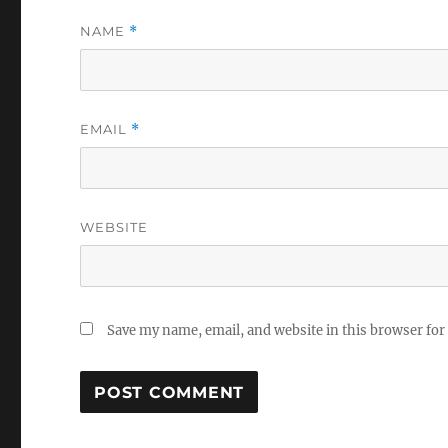
NAME
*
EMAIL
*
WEBSITE
Save my name, email, and website in this browser for