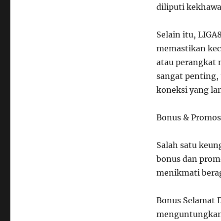
diliputi kekhawa
Selain itu, LIG
memastikan kec
atau perangkat 
sangat penting
koneksi yang la
Bonus & Promos
Salah satu keun
bonus dan promo
menikmati bera
Bonus Selamat D
menguntungkan