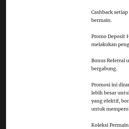
Cashback setia
bermain.
Promo Deposit H
melakukan pengi
Bonus Referral 
bergabung.
Promosi ini dir
lebih besar unt
yang efektif, b
untuk memperol
Koleksi Permai