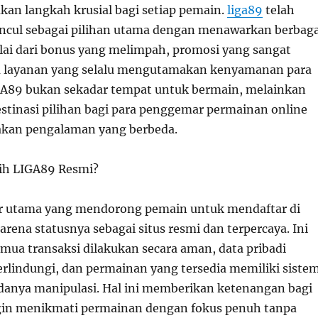
an langkah krusial bagi setiap pemain.
liga89
telah
ncul sebagai pilihan utama dengan menawarkan berbaga
ai dari bonus yang melimpah, promosi yang sangat
a layanan yang selalu mengutamakan kenyamanan para
GA89 bukan sekadar tempat untuk bermain, melainkan
estinasi pilihan bagi para penggemar permainan online
an pengalaman yang berbeda.
h LIGA89 Resmi?
or utama yang mendorong pemain untuk mendaftar di
rena statusnya sebagai situs resmi dan terpercaya. Ini
emua transaksi dilakukan secara aman, data pribadi
rlindungi, dan permainan yang tersedia memiliki siste
 adanya manipulasi. Hal ini memberikan ketenangan bagi
gin menikmati permainan dengan fokus penuh tanpa