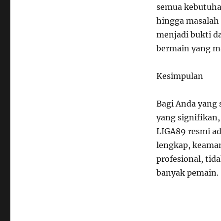
semua kebutuhan
hingga masalah 
menjadi bukti 
bermain yang m
Kesimpulan
Bagi Anda yang 
yang signifikan
LIGA89 resmi ad
lengkap, keaman
profesional, tid
banyak pemain.