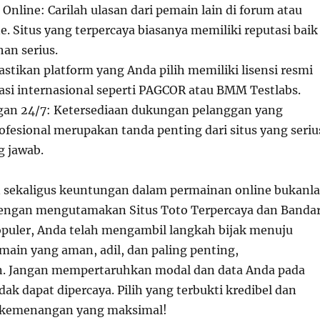
 Online: Carilah ulasan dari pemain lain di forum atau
. Situs yang terpercaya biasanya memiliki reputasi baik
han serius.
astikan platform yang Anda pilih memiliki lisensi resmi
lasi internasional seperti PAGCOR atau BMM Testlabs.
gan 24/7: Ketersediaan dukungan pelanggan yang
ofesional merupakan tanda penting dari situs yang seriu
 jawab.
 sekaligus keuntungan dalam permainan online bukanl
 Dengan mengutamakan Situs Toto Terpercaya dan Banda
opuler, Anda telah mengambil langkah bijak menuju
ain yang aman, adil, dan paling penting,
 Jangan mempertaruhkan modal dan data Anda pada
dak dapat dipercaya. Pilih yang terbukti kredibel dan
i kemenangan yang maksimal!