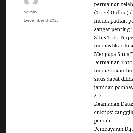
permainan telah
Author
admin
(Togel Online)
Posted
December 8, 2025
mendapatkan p
on
sangat penting 
Situs Toto Terp
memastikan ke
Mengapa Situs T
Permainan Toto 
memerlukan ting
situs dapat dili
jaminan pembaya
4D.
Keamanan Data:
enkripsi canggi
pemain.
Pembayaran Dija