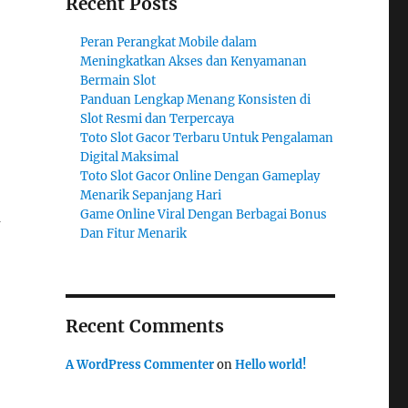
Recent Posts
Peran Perangkat Mobile dalam
Meningkatkan Akses dan Kenyamanan
Bermain Slot
Panduan Lengkap Menang Konsisten di
Slot Resmi dan Terpercaya
Toto Slot Gacor Terbaru Untuk Pengalaman
Digital Maksimal
Toto Slot Gacor Online Dengan Gameplay
Menarik Sepanjang Hari
Game Online Viral Dengan Berbagai Bonus
u
Dan Fitur Menarik
Recent Comments
A WordPress Commenter
on
Hello world!