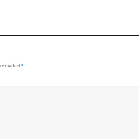
 are marked
*