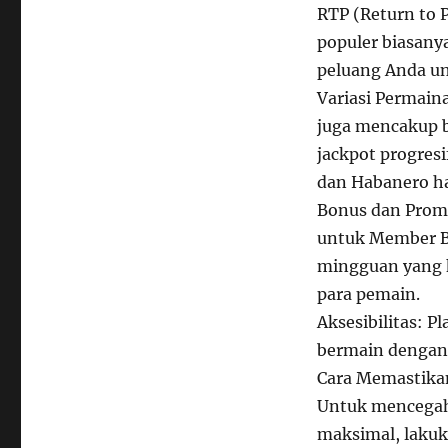
RTP (Return to 
populer biasany
peluang Anda u
Variasi Permaina
juga mencakup be
jackpot progresi
dan Habanero ha
Bonus dan Prom
untuk Member Ba
mingguan yang k
para pemain.
Aksesibilitas: 
bermain dengan 
Cara Memastikan
Untuk mencegah
maksimal, lakuka