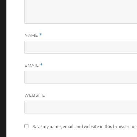
NAME
*
EMAIL
*
WEBSITE
Save my name, email, and website in this browser for