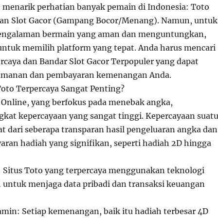
 menarik perhatian banyak pemain di Indonesia: Toto
 dan Slot Gacor (Gampang Bocor/Menang). Namun, untuk
engalaman bermain yang aman dan menguntungkan,
untuk memilih platform yang tepat. Anda harus mencari
ercaya dan Bandar Slot Gacor Terpopuler yang dapat
amanan dan pembayaran kemenangan Anda.
oto Terpercaya Sangat Penting?
Online, yang berfokus pada menebak angka,
kat kepercayaan yang sangat tinggi. Kepercayaan suat
hat dari seberapa transparan hasil pengeluaran angka dan
ran hadiah yang signifikan, seperti hadiah 2D hingga
 Situs Toto yang terpercaya menggunakan teknologi
h untuk menjaga data pribadi dan transaksi keuangan
min: Setiap kemenangan, baik itu hadiah terbesar 4D