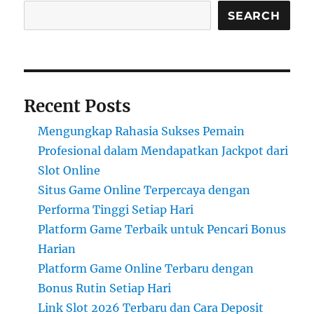
QRIS
SEARCH
Recent Posts
Mengungkap Rahasia Sukses Pemain
Profesional dalam Mendapatkan Jackpot dari
Slot Online
Situs Game Online Terpercaya dengan
Performa Tinggi Setiap Hari
Platform Game Terbaik untuk Pencari Bonus
Harian
Platform Game Online Terbaru dengan
Bonus Rutin Setiap Hari
Link Slot 2026 Terbaru dan Cara Deposit