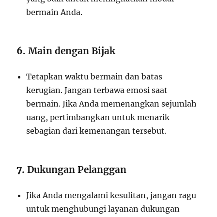
bermain Anda.
6.
Main dengan Bijak
Tetapkan waktu bermain dan batas
kerugian. Jangan terbawa emosi saat
bermain. Jika Anda memenangkan sejumlah
uang, pertimbangkan untuk menarik
sebagian dari kemenangan tersebut.
7.
Dukungan Pelanggan
Jika Anda mengalami kesulitan, jangan ragu
untuk menghubungi layanan dukungan