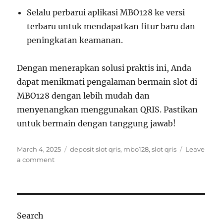
Selalu perbarui aplikasi MBO128 ke versi
terbaru untuk mendapatkan fitur baru dan
peningkatan keamanan.
Dengan menerapkan solusi praktis ini, Anda
dapat menikmati pengalaman bermain slot di
MBO128 dengan lebih mudah dan
menyenangkan menggunakan QRIS. Pastikan
untuk bermain dengan tanggung jawab!
Posted
Tags
March 4, 2025
deposit slot qris
,
mbo128
,
slot qris
Leave
on
on
a comment
MBO128:
Solusi
Praktis
untuk
Main
Search
Slot