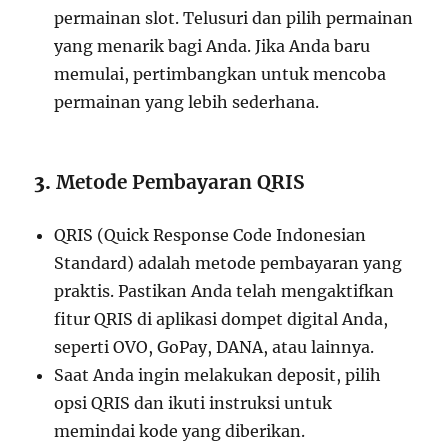
permainan slot. Telusuri dan pilih permainan
yang menarik bagi Anda. Jika Anda baru
memulai, pertimbangkan untuk mencoba
permainan yang lebih sederhana.
3.
Metode Pembayaran QRIS
QRIS (Quick Response Code Indonesian
Standard) adalah metode pembayaran yang
praktis. Pastikan Anda telah mengaktifkan
fitur QRIS di aplikasi dompet digital Anda,
seperti OVO, GoPay, DANA, atau lainnya.
Saat Anda ingin melakukan deposit, pilih
opsi QRIS dan ikuti instruksi untuk
memindai kode yang diberikan.