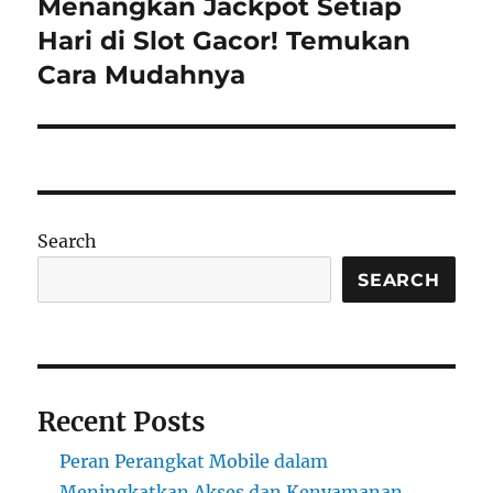
Menangkan Jackpot Setiap
Next
post:
Hari di Slot Gacor! Temukan
Cara Mudahnya
Search
SEARCH
Recent Posts
Peran Perangkat Mobile dalam
Meningkatkan Akses dan Kenyamanan