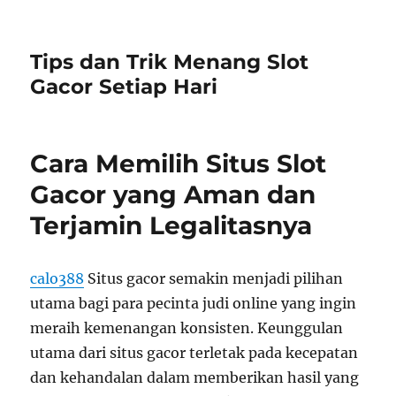
Tips dan Trik Menang Slot
Gacor Setiap Hari
Cara Memilih Situs Slot
Gacor yang Aman dan
Terjamin Legalitasnya
calo388
Situs gacor semakin menjadi pilihan
utama bagi para pecinta judi online yang ingin
meraih kemenangan konsisten. Keunggulan
utama dari situs gacor terletak pada kecepatan
dan kehandalan dalam memberikan hasil yang