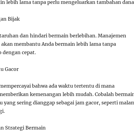
in lebih lama tanpa perlu mengeluarkan tambahan dana
an Bijak
taruhan dan hindari bermain berlebihan. Manajemen
k akan membantu Anda bermain lebih lama tanpa
o dengan cepat.
tu Gacor
mempercayai bahwa ada waktu tertentu di mana
 memberikan kemenangan lebih mudah. Cobalah bermai
 yang sering dianggap sebagai jam gacor, seperti mala
gi.
n Strategi Bermain