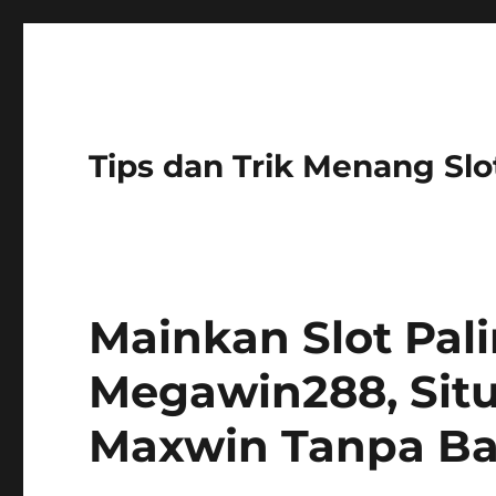
Tips dan Trik Menang Slo
Mainkan Slot Pali
Megawin288, Sit
Maxwin Tanpa Ba