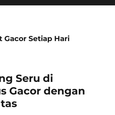
t Gacor Setiap Hari
ng Seru di
us Gacor dengan
tas