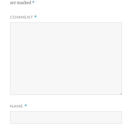
are marked
*
COMMENT
*
NAME
*