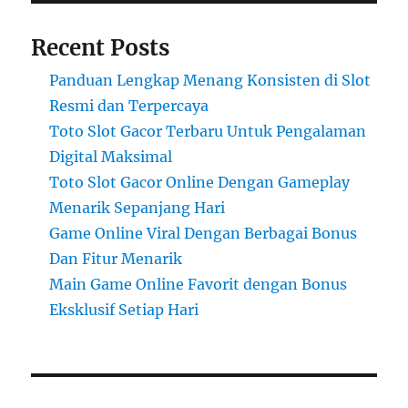
Recent Posts
Panduan Lengkap Menang Konsisten di Slot
Resmi dan Terpercaya
Toto Slot Gacor Terbaru Untuk Pengalaman
Digital Maksimal
Toto Slot Gacor Online Dengan Gameplay
Menarik Sepanjang Hari
Game Online Viral Dengan Berbagai Bonus
Dan Fitur Menarik
Main Game Online Favorit dengan Bonus
Eksklusif Setiap Hari