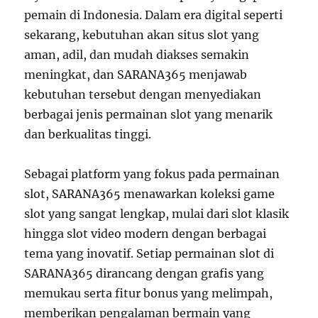
pemain di Indonesia. Dalam era digital seperti
sekarang, kebutuhan akan situs slot yang
aman, adil, dan mudah diakses semakin
meningkat, dan SARANA365 menjawab
kebutuhan tersebut dengan menyediakan
berbagai jenis permainan slot yang menarik
dan berkualitas tinggi.
Sebagai platform yang fokus pada permainan
slot, SARANA365 menawarkan koleksi game
slot yang sangat lengkap, mulai dari slot klasik
hingga slot video modern dengan berbagai
tema yang inovatif. Setiap permainan slot di
SARANA365 dirancang dengan grafis yang
memukau serta fitur bonus yang melimpah,
memberikan pengalaman bermain yang