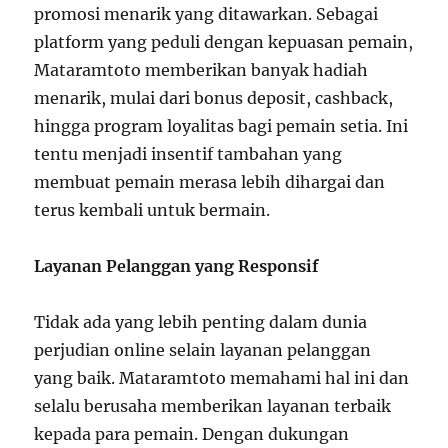
promosi menarik yang ditawarkan. Sebagai
platform yang peduli dengan kepuasan pemain,
Mataramtoto memberikan banyak hadiah
menarik, mulai dari bonus deposit, cashback,
hingga program loyalitas bagi pemain setia. Ini
tentu menjadi insentif tambahan yang
membuat pemain merasa lebih dihargai dan
terus kembali untuk bermain.
Layanan Pelanggan yang Responsif
Tidak ada yang lebih penting dalam dunia
perjudian online selain layanan pelanggan
yang baik. Mataramtoto memahami hal ini dan
selalu berusaha memberikan layanan terbaik
kepada para pemain. Dengan dukungan