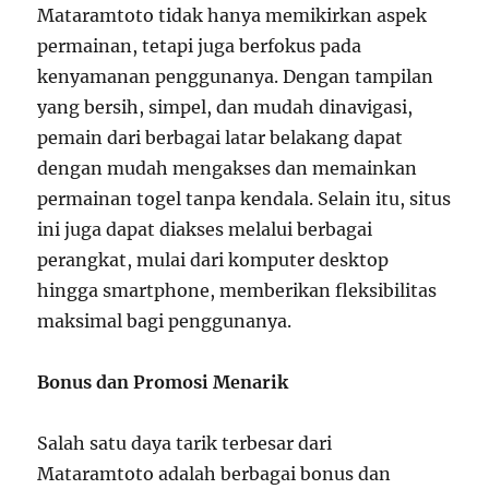
Mataramtoto tidak hanya memikirkan aspek
permainan, tetapi juga berfokus pada
kenyamanan penggunanya. Dengan tampilan
yang bersih, simpel, dan mudah dinavigasi,
pemain dari berbagai latar belakang dapat
dengan mudah mengakses dan memainkan
permainan togel tanpa kendala. Selain itu, situs
ini juga dapat diakses melalui berbagai
perangkat, mulai dari komputer desktop
hingga smartphone, memberikan fleksibilitas
maksimal bagi penggunanya.
Bonus dan Promosi Menarik
Salah satu daya tarik terbesar dari
Mataramtoto adalah berbagai bonus dan