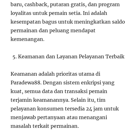
baru, cashback, putaran gratis, dan program
loyalitas untuk pemain setia. Ini adalah
kesempatan bagus untuk meningkatkan saldo
permainan dan peluang mendapat
kemenangan.
Keamanan dan Layanan Pelayanan Terbaik
Keamanan adalah prioritas utama di
Paradewa88. Dengan sistem enkripsi yang
kuat, semua data dan transaksi pemain
terjamin keamanannya. Selain itu, tim
pelayanan konsumen tersedia 24 jam untuk
menjawab pertanyaan atau menangani
masalah terkait permainan.