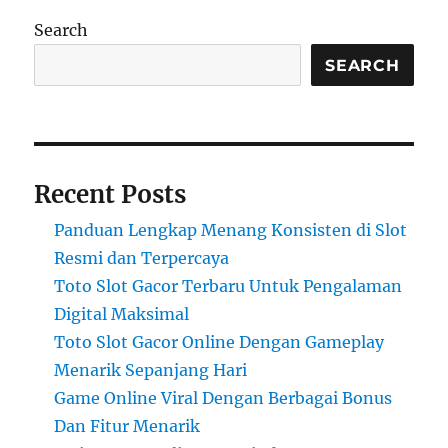
Search
SEARCH
Recent Posts
Panduan Lengkap Menang Konsisten di Slot
Resmi dan Terpercaya
Toto Slot Gacor Terbaru Untuk Pengalaman
Digital Maksimal
Toto Slot Gacor Online Dengan Gameplay
Menarik Sepanjang Hari
Game Online Viral Dengan Berbagai Bonus
Dan Fitur Menarik