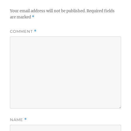
Your email address will not be published.
Required fields
are marked
*
COMMENT
*
NAME
*