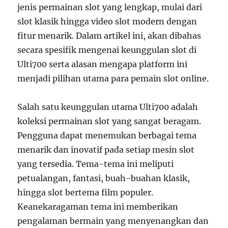
jenis permainan slot yang lengkap, mulai dari
slot klasik hingga video slot modern dengan
fitur menarik. Dalam artikel ini, akan dibahas
secara spesifik mengenai keunggulan slot di
Ulti700 serta alasan mengapa platform ini
menjadi pilihan utama para pemain slot online.
Salah satu keunggulan utama Ulti700 adalah
koleksi permainan slot yang sangat beragam.
Pengguna dapat menemukan berbagai tema
menarik dan inovatif pada setiap mesin slot
yang tersedia. Tema-tema ini meliputi
petualangan, fantasi, buah-buahan klasik,
hingga slot bertema film populer.
Keanekaragaman tema ini memberikan
pengalaman bermain yang menyenangkan dan