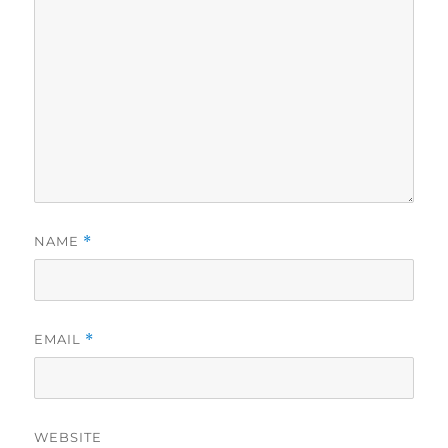
NAME
*
EMAIL
*
WEBSITE