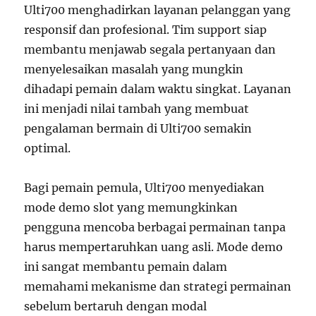
Ulti700 menghadirkan layanan pelanggan yang
responsif dan profesional. Tim support siap
membantu menjawab segala pertanyaan dan
menyelesaikan masalah yang mungkin
dihadapi pemain dalam waktu singkat. Layanan
ini menjadi nilai tambah yang membuat
pengalaman bermain di Ulti700 semakin
optimal.
Bagi pemain pemula, Ulti700 menyediakan
mode demo slot yang memungkinkan
pengguna mencoba berbagai permainan tanpa
harus mempertaruhkan uang asli. Mode demo
ini sangat membantu pemain dalam
memahami mekanisme dan strategi permainan
sebelum bertaruh dengan modal