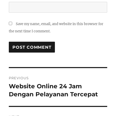
Save my name, email, and website in this browser for
the next time I comment.
Post
PREVIOUS
navigation
Website Online 24 Jam
Previous
post:
Dengan Pelayanan Tercepat