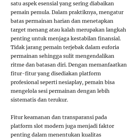
satu aspek esensial yang sering diabaikan
pemain pemula. Dalam praktiknya, mengatur
batas permainan harian dan menetapkan
target menang atau kalah merupakan langkah
penting untuk menjaga kestabilan finansial.
Tidak jarang pemain terjebak dalam euforia
permainan sehingga sulit mengendalikan
ritme dan batasan diri. Dengan memanfaatkan
fitur-fitur yang disediakan platform
profesional seperti nesiaplay, pemain bisa
mengelola sesi permainan dengan lebih
sistematis dan terukur.
Fitur keamanan dan transparansi pada
platform slot modern juga menjadi faktor
penting dalam menentukan kualitas