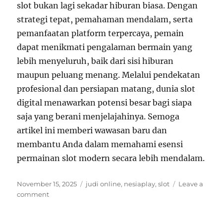
slot bukan lagi sekadar hiburan biasa. Dengan
strategi tepat, pemahaman mendalam, serta
pemanfaatan platform terpercaya, pemain
dapat menikmati pengalaman bermain yang
lebih menyeluruh, baik dari sisi hiburan
maupun peluang menang. Melalui pendekatan
profesional dan persiapan matang, dunia slot
digital menawarkan potensi besar bagi siapa
saja yang berani menjelajahinya. Semoga
artikel ini memberi wawasan baru dan
membantu Anda dalam memahami esensi
permainan slot modern secara lebih mendalam.
Posted
Tags
November 15, 2025
judi online
,
nesiaplay
,
slot
Leave a
on
on
comment
Maksimalkan
Pengalaman