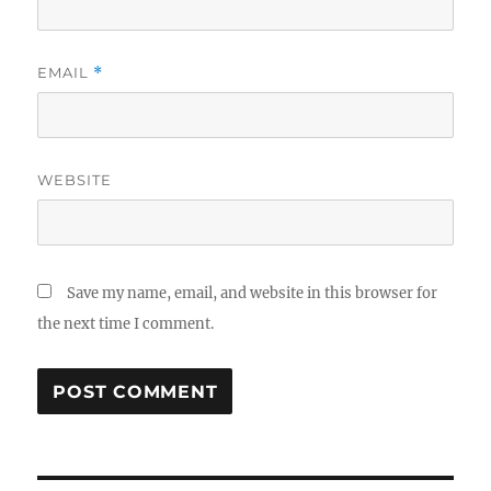
EMAIL
*
WEBSITE
Save my name, email, and website in this browser for
the next time I comment.