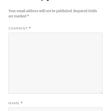
Your email address will not be published.
Required fields
are marked
*
COMMENT
*
NAME
*