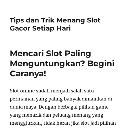
Tips dan Trik Menang Slot
Gacor Setiap Hari
Mencari Slot Paling
Menguntungkan? Begini
Caranya!
Slot online sudah menjadi salah satu
permainan yang paling banyak dimainkan di
dunia maya. Dengan berbagai pilihan game
yang menarik dan peluang menang yang
menggiurkan, tidak heran jika slot jadi pilihan