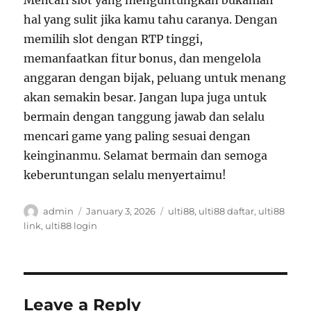
Mencari slot yang menguntungkan bukanlah
hal yang sulit jika kamu tahu caranya. Dengan
memilih slot dengan RTP tinggi,
memanfaatkan fitur bonus, dan mengelola
anggaran dengan bijak, peluang untuk menang
akan semakin besar. Jangan lupa juga untuk
bermain dengan tanggung jawab dan selalu
mencari game yang paling sesuai dengan
keinginanmu. Selamat bermain dan semoga
keberuntungan selalu menyertaimu!
Author
Posted
Tags
admin
January 3, 2026
ulti88
,
ulti88 daftar
,
ulti88
on
link
,
ulti88 login
Leave a Reply