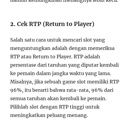
namun kemungkinan menangnya lebih kecil.
2.
Cek RTP (Return to Player)
Salah satu cara untuk mencari slot yang
menguntungkan adalah dengan memeriksa
RTP atau Return to Player. RTP adalah
persentase dari taruhan yang diputar kembali
ke pemain dalam jangka waktu yang lama.
Misalnya, jika sebuah game slot memiliki RTP
96%, itu berarti bahwa rata-rata, 96% dari
semua taruhan akan kembali ke pemain.
Pilihlah slot dengan RTP tinggi untuk
meningkatkan peluang menang.