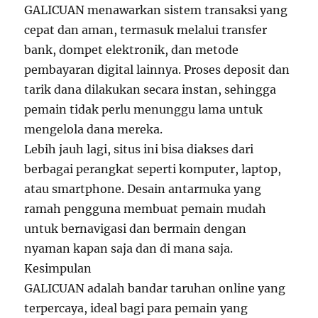
GALICUAN menawarkan sistem transaksi yang
cepat dan aman, termasuk melalui transfer
bank, dompet elektronik, dan metode
pembayaran digital lainnya. Proses deposit dan
tarik dana dilakukan secara instan, sehingga
pemain tidak perlu menunggu lama untuk
mengelola dana mereka.
Lebih jauh lagi, situs ini bisa diakses dari
berbagai perangkat seperti komputer, laptop,
atau smartphone. Desain antarmuka yang
ramah pengguna membuat pemain mudah
untuk bernavigasi dan bermain dengan
nyaman kapan saja dan di mana saja.
Kesimpulan
GALICUAN adalah bandar taruhan online yang
terpercaya, ideal bagi para pemain yang