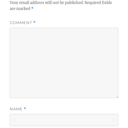
Your email address will not be published.
Required fields
are marked
*
COMMENT
*
NAME
*