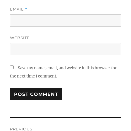
EMAIL
*
WEBSITE
Save my name, email, and website in this browser for
the next time I comment.
Post
PREVIOUS