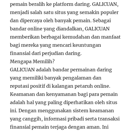
pemain beralih ke platform daring. GALICUAN,
menjadi salah satu situs yang semakin populer
dan dipercaya oleh banyak pemain. Sebagai
bandar online yang diandalkan, GALICUAN
memberikan berbagai kemudahan dan manfaat
bagi mereka yang mencari keuntungan
finansial dari perjudian daring.
Mengapa Memilih?
GALICUAN adalah bandar permainan daring
yang memiliki banyak pengalaman dan
reputasi positif di kalangan petaruh online.
Keamanan dan kenyamanan bagi para pemain
adalah hal yang paling diperhatikan oleh situs
ini. Dengan menggunakan sistem keamanan
yang canggih, informasi pribadi serta transaksi
finansial pemain terjaga dengan aman. Ini