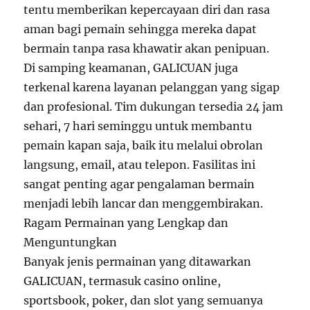
tentu memberikan kepercayaan diri dan rasa
aman bagi pemain sehingga mereka dapat
bermain tanpa rasa khawatir akan penipuan.
Di samping keamanan, GALICUAN juga
terkenal karena layanan pelanggan yang sigap
dan profesional. Tim dukungan tersedia 24 jam
sehari, 7 hari seminggu untuk membantu
pemain kapan saja, baik itu melalui obrolan
langsung, email, atau telepon. Fasilitas ini
sangat penting agar pengalaman bermain
menjadi lebih lancar dan menggembirakan.
Ragam Permainan yang Lengkap dan
Menguntungkan
Banyak jenis permainan yang ditawarkan
GALICUAN, termasuk casino online,
sportsbook, poker, dan slot yang semuanya