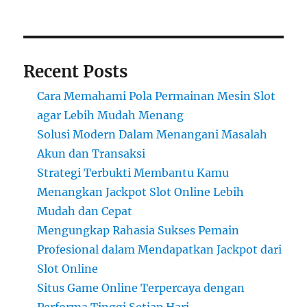
Recent Posts
Cara Memahami Pola Permainan Mesin Slot
agar Lebih Mudah Menang
Solusi Modern Dalam Menangani Masalah
Akun dan Transaksi
Strategi Terbukti Membantu Kamu
Menangkan Jackpot Slot Online Lebih
Mudah dan Cepat
Mengungkap Rahasia Sukses Pemain
Profesional dalam Mendapatkan Jackpot dari
Slot Online
Situs Game Online Terpercaya dengan