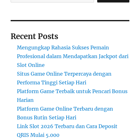
Deposit
QRIS
Cepat
dan
Praktis
Recent Posts
Mengungkap Rahasia Sukses Pemain
Profesional dalam Mendapatkan Jackpot dari
Slot Online
Situs Game Online Terpercaya dengan
Performa Tinggi Setiap Hari
Platform Game Terbaik untuk Pencari Bonus
Harian
Platform Game Online Terbaru dengan
Bonus Rutin Setiap Hari
Link Slot 2026 Terbaru dan Cara Deposit
QRIS Mulai 5.000