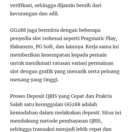
verifikasi, sehingga dijamin bersih dari
kecurangan dan adil.
GG288 juga bermitra dengan beberapa
penyedia slot terkenal seperti Pragmatic Play,
Habanero, PG Soft, dan lainnya. Kerja sama ini
memberikan kesempatan kepada pemain
untuk menikmati ratusan variasi permainan
slot dengan grafik yang menarik serta peluang
menang yang tinggi.
Proses Deposit QRIS yang Cepat dan Praktis
Salah satu keunggulan GG288 adalah
kemudahan dalam melakukan deposit. Situs ini
mendukung metode pembayaran QRIS,
sehingga transaksi menjadi lebih cepat dan