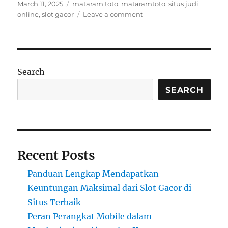
Posted
Tags
March 11, 2025
mataram toto
,
mataramtoto
,
situs judi
on
on
online
,
slot gacor
Leave a comment
Menjadi
Jutawan
dengan
MataramToto
Search
SEARCH
Recent Posts
Panduan Lengkap Mendapatkan
Keuntungan Maksimal dari Slot Gacor di
Situs Terbaik
Peran Perangkat Mobile dalam