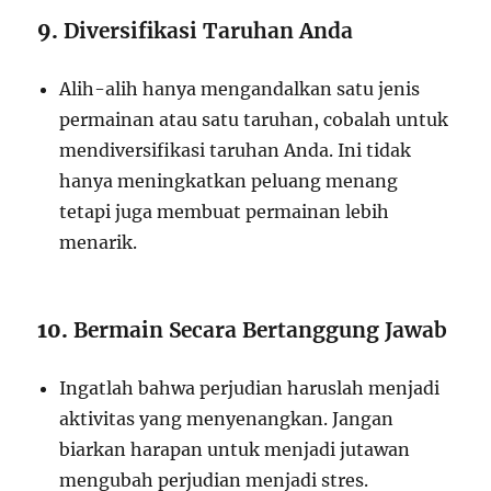
9.
Diversifikasi Taruhan Anda
Alih-alih hanya mengandalkan satu jenis
permainan atau satu taruhan, cobalah untuk
mendiversifikasi taruhan Anda. Ini tidak
hanya meningkatkan peluang menang
tetapi juga membuat permainan lebih
menarik.
10.
Bermain Secara Bertanggung Jawab
Ingatlah bahwa perjudian haruslah menjadi
aktivitas yang menyenangkan. Jangan
biarkan harapan untuk menjadi jutawan
mengubah perjudian menjadi stres.