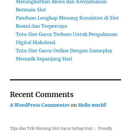
Meningkatkan Akses dan Kenyamanan
Bermain Slot
Panduan Lengkap Menang Konsisten di Slot
Resmi dan Terpercaya
Toto Slot Gacor Terbaru Untuk Pengalaman
Digital Maksimal
Toto Slot Gacor Online Dengan Gameplay
Menarik Sepanjang Hari
Recent Comments
A WordPress Commenter
on
Hello world!
Tips dan Trik Menang Slot Gacor Setiap Hari
Proudly