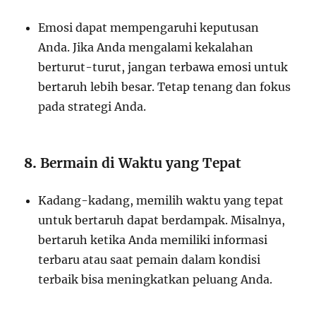
Emosi dapat mempengaruhi keputusan
Anda. Jika Anda mengalami kekalahan
berturut-turut, jangan terbawa emosi untuk
bertaruh lebih besar. Tetap tenang dan fokus
pada strategi Anda.
8.
Bermain di Waktu yang Tepat
Kadang-kadang, memilih waktu yang tepat
untuk bertaruh dapat berdampak. Misalnya,
bertaruh ketika Anda memiliki informasi
terbaru atau saat pemain dalam kondisi
terbaik bisa meningkatkan peluang Anda.