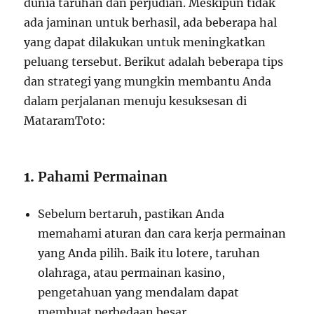
dunia taruhan dan perjudian. Meskipun tidak
ada jaminan untuk berhasil, ada beberapa hal
yang dapat dilakukan untuk meningkatkan
peluang tersebut. Berikut adalah beberapa tips
dan strategi yang mungkin membantu Anda
dalam perjalanan menuju kesuksesan di
MataramToto:
1.
Pahami Permainan
Sebelum bertaruh, pastikan Anda
memahami aturan dan cara kerja permainan
yang Anda pilih. Baik itu lotere, taruhan
olahraga, atau permainan kasino,
pengetahuan yang mendalam dapat
membuat perbedaan besar.