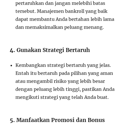
pertaruhkan dan jangan melebihi batas
tersebut. Manajemen bankroll yang baik
dapat membantu Anda bertahan lebih lama
dan memaksimalkan peluang menang.
4.
Gunakan Strategi Bertaruh
Kembangkan strategi bertaruh yang jelas.
Entah itu bertaruh pada pilihan yang aman
atau mengambil risiko yang lebih besar
dengan peluang lebih tinggi, pastikan Anda
mengikuti strategi yang telah Anda buat.
5.
Manfaatkan Promosi dan Bonus