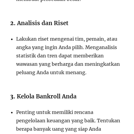
2.
Analisis dan Riset
Lakukan riset mengenai tim, pemain, atau
angka yang ingin Anda pilih. Menganalisis
statistik dan tren dapat memberikan
wawasan yang berharga dan meningkatkan
peluang Anda untuk menang.
3.
Kelola Bankroll Anda
Penting untuk memiliki rencana
pengelolaan keuangan yang baik. Tentukan
berapa banyak uang yang siap Anda