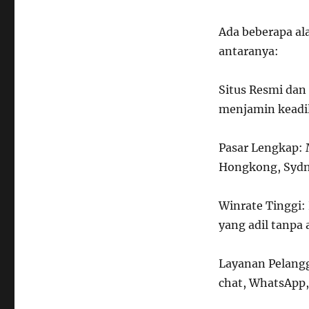
Ada beberapa al
antaranya:
Situs Resmi dan
menjamin keadi
Pasar Lengkap: 
Hongkong, Sydney
Winrate Tinggi
yang adil tanpa
Layanan Pelangg
chat, WhatsApp,