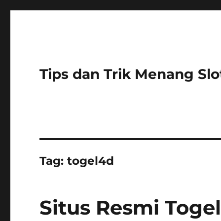
Tips dan Trik Menang Slo
Tag:
togel4d
Situs Resmi Tog