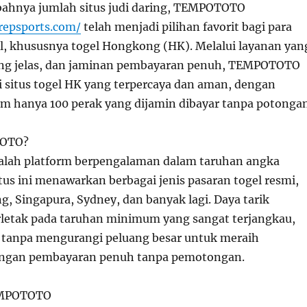
ahnya jumlah situs judi daring, TEMPOTOTO
repsports.com/
telah menjadi pilihan favorit bagi para
, khususnya togel Hongkong (HK). Melalui layanan yan
yang jelas, dan jaminan pembayaran penuh, TEMPOTOTO
i situs togel HK yang terpercaya dan aman, dengan
 hanya 100 perak yang dijamin dibayar tanpa potongan
TOTO?
ah platform berpengalaman dalam taruhan angka
itus ini menawarkan berbagai jenis pasaran togel resmi,
, Singapura, Sydney, dan banyak lagi. Daya tarik
etak pada taruhan minimum yang sangat terjangkau,
, tanpa mengurangi peluang besar untuk meraih
ngan pembayaran penuh tanpa pemotongan.
EMPOTOTO