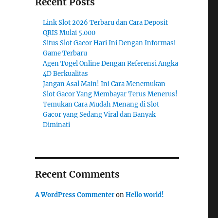
Recent Posts
Link Slot 2026 Terbaru dan Cara Deposit
QRIS Mulai 5.000
Situs Slot Gacor Hari Ini Dengan Informasi
Game Terbaru
Agen Togel Online Dengan Referensi Angka
4D Berkualitas
Jangan Asal Main! Ini Cara Menemukan
Slot Gacor Yang Membayar Terus Menerus!
Temukan Cara Mudah Menang di Slot
Gacor yang Sedang Viral dan Banyak
Diminati
Recent Comments
A WordPress Commenter
on
Hello world!