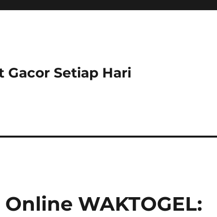
t Gacor Setiap Hari
el Online WAKTOGEL: