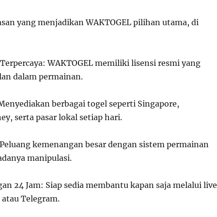
asan yang menjadikan WAKTOGEL pilihan utama, di
 Terpercaya: WAKTOGEL memiliki lisensi resmi yang
lan dalam permainan.
Menyediakan berbagai togel seperti Singapore,
, serta pasar lokal setiap hari.
: Peluang kemenangan besar dengan sistem permainan
 adanya manipulasi.
an 24 Jam: Siap sedia membantu kapan saja melalui live
 atau Telegram.