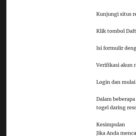
Kunjungi situs
Klik tombol Daf
Isi formulir den
Verifikasi akun 
Login dan mulai
Dalam beberapa 
togel daring re
Kesimpulan
Jika Anda mencar