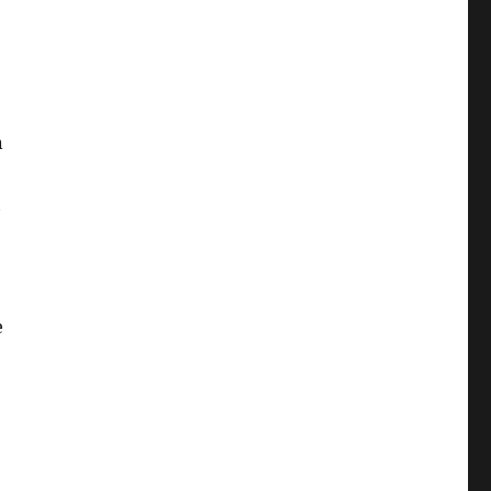
n
t
e