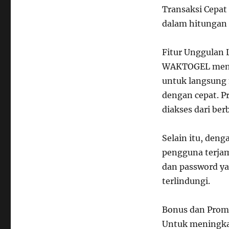
Transaksi Cepat
dalam hitungan
Fitur Unggulan 
WAKTOGEL mena
untuk langsung
dengan cepat. P
diakses dari ber
Selain itu, den
pengguna terjam
dan password ya
terlindungi.
Bonus dan Prom
Untuk meningk