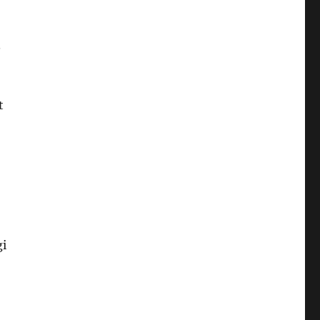
.
t
gi