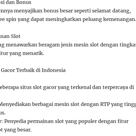
si dan Bonus
mnya menyajikan bonus besar seperti selamat datang,
ree spin yang dapat meningkatkan peluang kemenangan
inan Slot
yang menawarkan beragam jenis mesin slot dengan tingka
itur yang menarik.
t Gacor Terbaik di Indonesia
eberapa situs slot gacor yang terkenal dan terpercaya di
Menyediakan berbagai mesin slot dengan RTP yang ting
us.
y: Penyedia permainan slot yang populer dengan fitur
t yang besar.