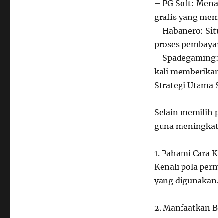
– PG Soft: Men
grafis yang memu
– Habanero: Sit
proses pembayar
– Spadegaming: 
kali memberika
Strategi Utama 
Selain memilih 
guna meningkat
1. Pahami Cara K
Kenali pola perm
yang digunakan
2. Manfaatkan 