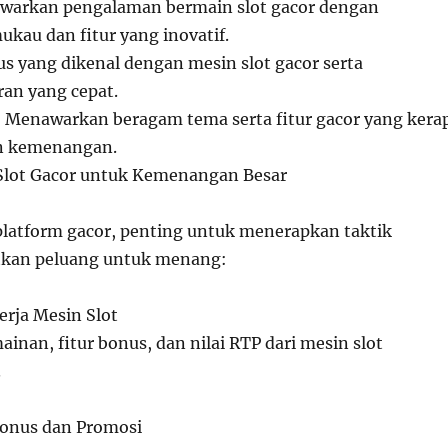
awarkan pengalaman bermain slot gacor dengan
kau dan fitur yang inovatif.
us yang dikenal dengan mesin slot gacor serta
an yang cepat.
Menawarkan beragam tema serta fitur gacor yang kera
n kemenangan.
Slot Gacor untuk Kemenangan Besar
platform gacor, penting untuk menerapkan taktik
kan peluang untuk menang:
erja Mesin Slot
ainan, fitur bonus, dan nilai RTP dari mesin slot
.
Bonus dan Promosi