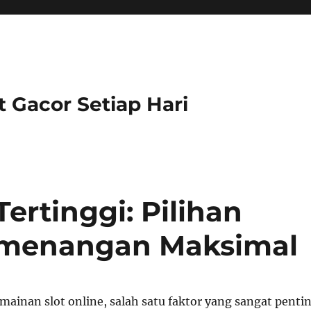
t Gacor Setiap Hari
ertinggi: Pilihan
emenangan Maksimal
mainan slot online, salah satu faktor yang sangat penti