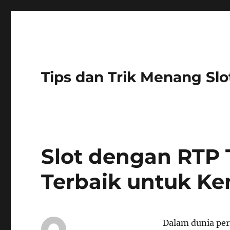
Tips dan Trik Menang Slo
Slot dengan RTP T
Terbaik untuk K
Dalam dunia per