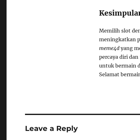
Kesimpula
Memilih slot de
meningkatkan p
meme4d
yang me
percaya diri da
untuk bermain d
Selamat bermai
Leave a Reply