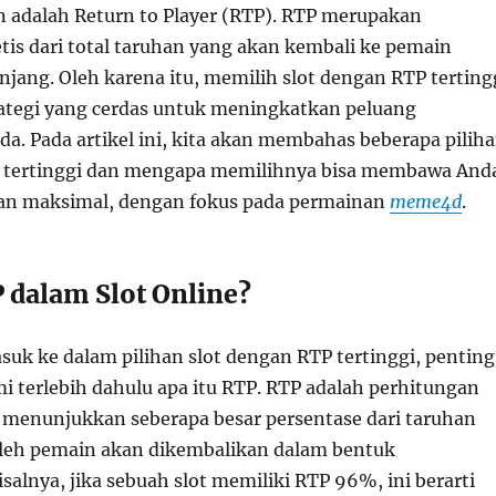
n adalah Return to Player (RTP). RTP merupakan
tis dari total taruhan yang akan kembali ke pemain
njang. Oleh karena itu, memilih slot dengan RTP terting
rategi yang cerdas untuk meningkatkan peluang
. Pada artikel ini, kita akan membahas beberapa pilih
P tertinggi dan mengapa memilihnya bisa membawa And
n maksimal, dengan fokus pada permainan
meme4d
.
P dalam Slot Online?
suk ke dalam pilihan slot dengan RTP tertinggi, penting
terlebih dahulu apa itu RTP. RTP adalah perhitungan
menunjukkan seberapa besar persentase dari taruhan
leh pemain akan dikembalikan dalam bentuk
alnya, jika sebuah slot memiliki RTP 96%, ini berarti