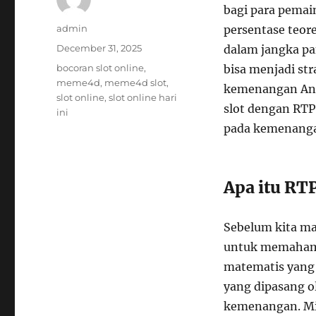
bagi para pemai
Author
admin
persentase teore
Posted
December 31, 2025
dalam jangka pa
on
Tags
bocoran slot online
,
bisa menjadi st
meme4d
,
meme4d slot
,
kemenangan Anda
slot online
,
slot online hari
slot dengan RT
ini
pada kemenanga
Apa itu RT
Sebelum kita ma
untuk memahami 
matematis yang 
yang dipasang o
kemenangan. Mis