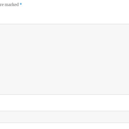
 are marked
*