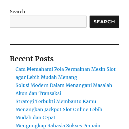
Promo
Awal
Search
di
Dunia
SEARCH
Game
Online
Recent Posts
Cara Memahami Pola Permainan Mesin Slot
agar Lebih Mudah Menang
Solusi Modern Dalam Menangani Masalah
Akun dan Transaksi
Strategi Terbukti Membantu Kamu
Menangkan Jackpot Slot Online Lebih
Mudah dan Cepat
Mengungkap Rahasia Sukses Pemain