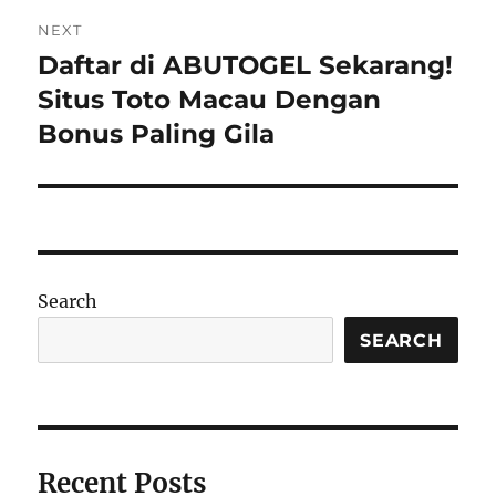
NEXT
Daftar di ABUTOGEL Sekarang!
Next
post:
Situs Toto Macau Dengan
Bonus Paling Gila
Search
SEARCH
Recent Posts