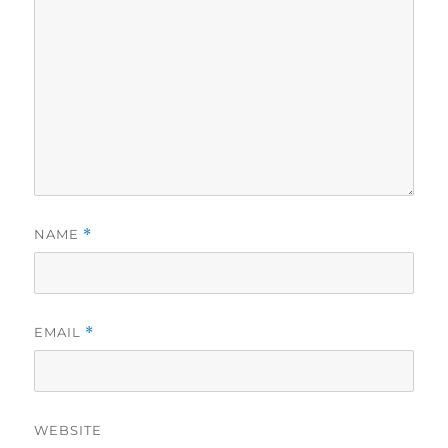
NAME
*
EMAIL
*
WEBSITE