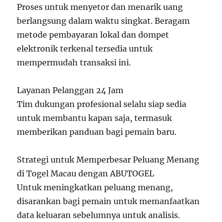
Proses untuk menyetor dan menarik uang
berlangsung dalam waktu singkat. Beragam
metode pembayaran lokal dan dompet
elektronik terkenal tersedia untuk
mempermudah transaksi ini.
Layanan Pelanggan 24 Jam
Tim dukungan profesional selalu siap sedia
untuk membantu kapan saja, termasuk
memberikan panduan bagi pemain baru.
Strategi untuk Memperbesar Peluang Menang
di Togel Macau dengan ABUTOGEL
Untuk meningkatkan peluang menang,
disarankan bagi pemain untuk memanfaatkan
data keluaran sebelumnya untuk analisis.