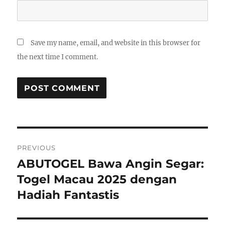
Save my name, email, and website in this browser for
the next time I comment.
Post
PREVIOUS
navigation
ABUTOGEL Bawa Angin Segar:
Previous
post:
Togel Macau 2025 dengan
Hadiah Fantastis