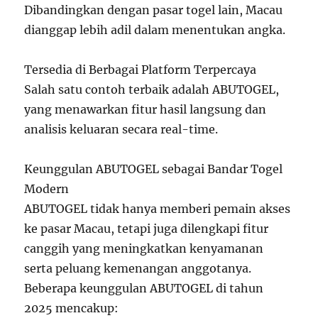
Dibandingkan dengan pasar togel lain, Macau
dianggap lebih adil dalam menentukan angka.
Tersedia di Berbagai Platform Terpercaya
Salah satu contoh terbaik adalah ABUTOGEL,
yang menawarkan fitur hasil langsung dan
analisis keluaran secara real-time.
Keunggulan ABUTOGEL sebagai Bandar Togel
Modern
ABUTOGEL tidak hanya memberi pemain akses
ke pasar Macau, tetapi juga dilengkapi fitur
canggih yang meningkatkan kenyamanan
serta peluang kemenangan anggotanya.
Beberapa keunggulan ABUTOGEL di tahun
2025 mencakup: