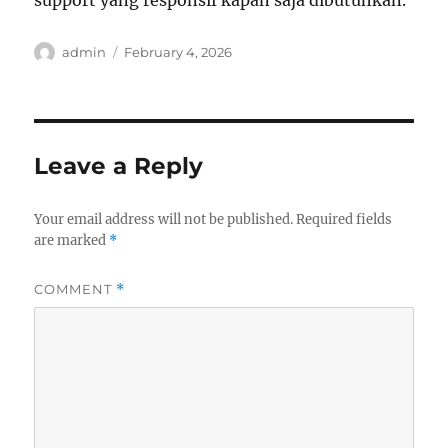
support yang responsif kapan saja dibutuhkan.
Author
Posted
admin
February 4, 2026
on
Leave a Reply
Your email address will not be published.
Required fields
are marked
*
COMMENT
*