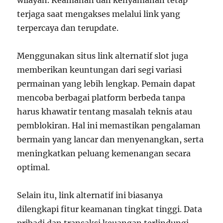
wilayah. Keamanan dan kenyamanan tetap
terjaga saat mengakses melalui link yang
terpercaya dan terupdate.
Menggunakan situs link alternatif slot juga
memberikan keuntungan dari segi variasi
permainan yang lebih lengkap. Pemain dapat
mencoba berbagai platform berbeda tanpa
harus khawatir tentang masalah teknis atau
pemblokiran. Hal ini memastikan pengalaman
bermain yang lancar dan menyenangkan, serta
meningkatkan peluang kemenangan secara
optimal.
Selain itu, link alternatif ini biasanya
dilengkapi fitur keamanan tingkat tinggi. Data