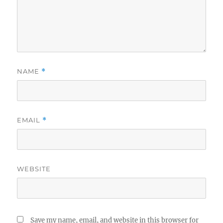
NAME
*
EMAIL
*
WEBSITE
Save my name, email, and website in this browser for