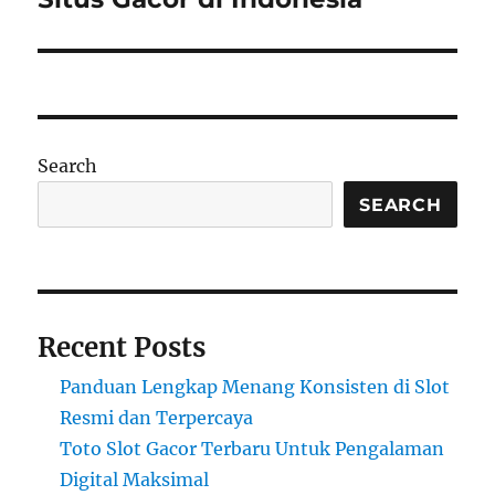
Search
SEARCH
Recent Posts
Panduan Lengkap Menang Konsisten di Slot
Resmi dan Terpercaya
Toto Slot Gacor Terbaru Untuk Pengalaman
Digital Maksimal