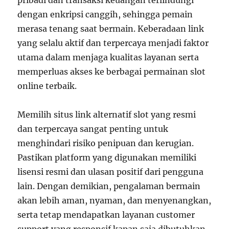
pribadi dan transaksi keuangan terlindungi
dengan enkripsi canggih, sehingga pemain
merasa tenang saat bermain. Keberadaan link
yang selalu aktif dan terpercaya menjadi faktor
utama dalam menjaga kualitas layanan serta
memperluas akses ke berbagai permainan slot
online terbaik.
Memilih situs link alternatif slot yang resmi
dan terpercaya sangat penting untuk
menghindari risiko penipuan dan kerugian.
Pastikan platform yang digunakan memiliki
lisensi resmi dan ulasan positif dari pengguna
lain. Dengan demikian, pengalaman bermain
akan lebih aman, nyaman, dan menyenangkan,
serta tetap mendapatkan layanan customer