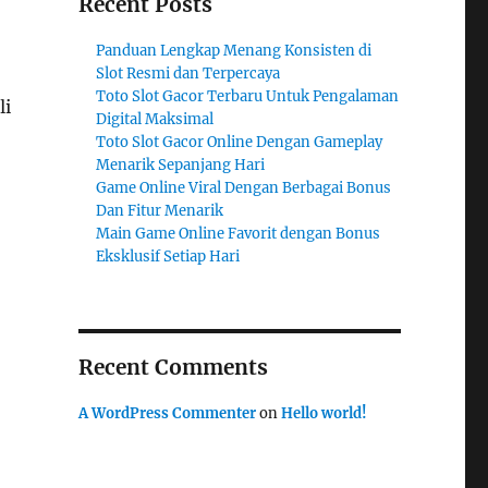
Recent Posts
Panduan Lengkap Menang Konsisten di
Slot Resmi dan Terpercaya
Toto Slot Gacor Terbaru Untuk Pengalaman
li
Digital Maksimal
Toto Slot Gacor Online Dengan Gameplay
Menarik Sepanjang Hari
Game Online Viral Dengan Berbagai Bonus
Dan Fitur Menarik
Main Game Online Favorit dengan Bonus
Eksklusif Setiap Hari
Recent Comments
A WordPress Commenter
on
Hello world!