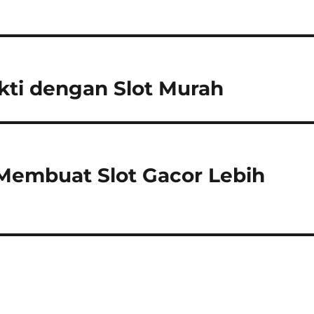
kti dengan Slot Murah
 Membuat Slot Gacor Lebih