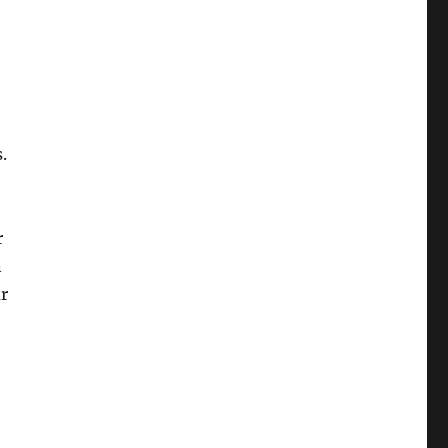
.
r
n
r