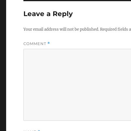
Leave a Reply
Your email address will not be published.
Required fields
COMMENT
*