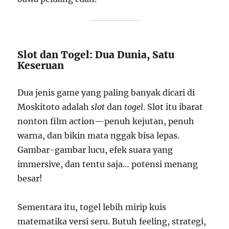
Slot dan Togel: Dua Dunia, Satu
Keseruan
Dua jenis game yang paling banyak dicari di
Moskitoto adalah
slot
dan
togel
. Slot itu ibarat
nonton film action—penuh kejutan, penuh
warna, dan bikin mata nggak bisa lepas.
Gambar-gambar lucu, efek suara yang
immersive, dan tentu saja… potensi menang
besar!
Sementara itu, togel lebih mirip kuis
matematika versi seru. Butuh feeling, strategi,