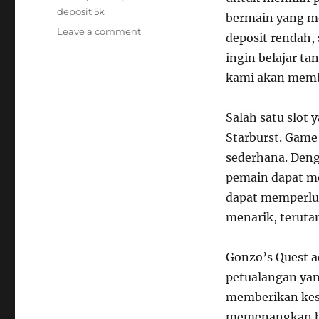
deposit 5k
bermain yang m
on
Leave a comment
deposit rendah, 
Daftar
ingin belajar ta
Slot
5K
kami akan memba
Terbaik
untuk
Salah satu slot
Pemula
Starburst. Game
sederhana. Den
pemain dapat me
dapat memperlu
menarik, terutam
Gonzo’s Quest a
petualangan yang
memberikan kes
memenangkan ha