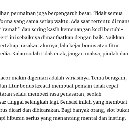
ilihan permainan juga berpengaruh besar. Tidak semua
orma yang sama setiap waktu. Ada saat tertentu di man
ih “ramah” dan sering kasih kemenangan kecil bertubi-
erti ini sebaiknya dimanfaatkan dengan baik. Naikkan
ertahap, rasakan alurnya, lalu kejar bonus atau fitur
sedia. Kalau sudah tidak enak, jangan maksa, pindah dan
.
 gacor makin digemari adalah variasinya. Tema beragam,
 dan fitur bonus kreatif membuat pemain tidak cepat
utaran selalu memberi rasa penasaran, seolah
r tinggal selangkah lagi. Sensasi inilah yang membuat
rus dicari dan dibicarakan. Bagi banyak orang, slot buka
api hiburan serius yang menantang mental dan insting.