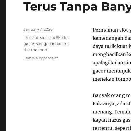
Terus Tanpa Ban
Posted
January 7, 2026
Permainan slot g
on
Tags
link slot
,
slot
,
slot 5k
,
slot
kemenangan dan 
gacor
,
slot gacor hari ini
,
daya tarik kuat
slot thailand
menghasilkan ke
on
Leave a comment
apalagi kalau si
Rahasia
Slot
gacor menunjukk
Gacor
menekan tombol 
yang
Bikin
Menang
Banyak orang m
Terus
Faktanya, ada s
Tanpa
menang. Pemain 
Banyak
Drama
kapan harus gas
tertentu, sepert