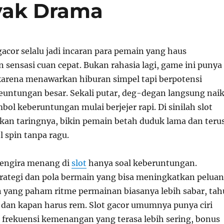
yak Drama
acor selalu jadi incaran para pemain yang haus
sensasi cuan cepat. Bukan rahasia lagi, game ini punya
 karena menawarkan hiburan simpel tapi berpotensi
untungan besar. Sekali putar, deg-degan langsung naik
mbol keberuntungan mulai berjejer rapi. Di sinilah slot
an taringnya, bikin pemain betah duduk lama dan teru
spin tanpa ragu.
engira menang di
slot
hanya soal keberuntungan.
trategi dan pola bermain yang bisa meningkatkan pelua
yang paham ritme permainan biasanya lebih sabar, tah
 dan kapan harus rem. Slot gacor umumnya punya ciri
i frekuensi kemenangan yang terasa lebih sering, bonus