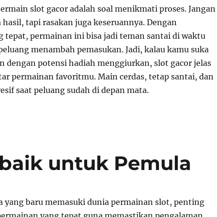
bermain slot gacor adalah soal menikmati proses. Jangan
 hasil, tapi rasakan juga keseruannya. Dengan
tepat, permainan ini bisa jadi teman santai di waktu
 peluang menambah pemasukan. Jadi, kalau kamu suka
n dengan potensi hadiah menggiurkan, slot gacor jelas
ar permainan favoritmu. Main cerdas, tetap santai, dan
esif saat peluang sudah di depan mata.
erbaik untuk Pemula
a yang baru memasuki dunia permainan slot, penting
permainan yang tepat guna memastikan pengalaman