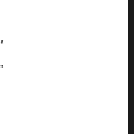
ng
in