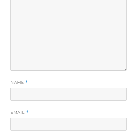
NAME
*
EMAIL
*