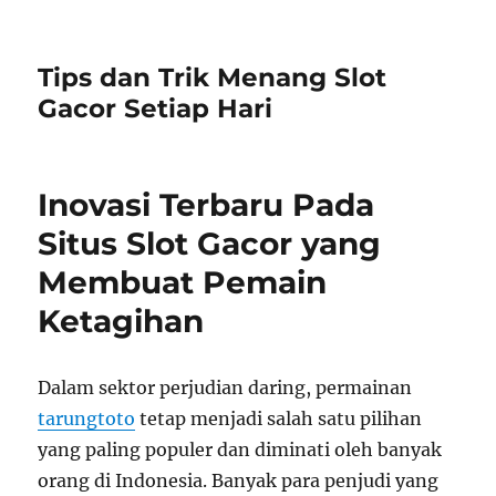
Tips dan Trik Menang Slot
Gacor Setiap Hari
Inovasi Terbaru Pada
Situs Slot Gacor yang
Membuat Pemain
Ketagihan
Dalam sektor perjudian daring, permainan
tarungtoto
tetap menjadi salah satu pilihan
yang paling populer dan diminati oleh banyak
orang di Indonesia. Banyak para penjudi yang