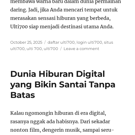
membawa warna baru dalam dunia permainan
daring. Jadi, jika Anda mencari tempat untuk
merasakan sensasi hiburan yang berbeda,
Ulti700 siap menjadi destinasi utama Anda.
Posted
Tags
October 25, 2025
daftar ulti700
,
login ulti700
,
situs
on
on
ulti700
,
ulti 700
,
ulti700
Leave a comment
Petualangan
Seru
di
Dunia Hiburan Digital
Era
Hiburan
yang Bikin Santai Tanpa
Modern
Batas
Kalau ngomongin hiburan di era digital,
rasanya nggak ada habisnya. Dari sekadar
nonton film, dengerin musik, sampai seru-