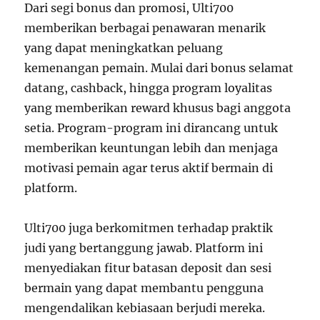
Dari segi bonus dan promosi, Ulti700
memberikan berbagai penawaran menarik
yang dapat meningkatkan peluang
kemenangan pemain. Mulai dari bonus selamat
datang, cashback, hingga program loyalitas
yang memberikan reward khusus bagi anggota
setia. Program-program ini dirancang untuk
memberikan keuntungan lebih dan menjaga
motivasi pemain agar terus aktif bermain di
platform.
Ulti700 juga berkomitmen terhadap praktik
judi yang bertanggung jawab. Platform ini
menyediakan fitur batasan deposit dan sesi
bermain yang dapat membantu pengguna
mengendalikan kebiasaan berjudi mereka.