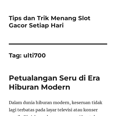
Tips dan Trik Menang Slot
Gacor Setiap Hari
Tag:
ulti700
Petualangan Seru di Era
Hiburan Modern
Dalam dunia hiburan modern, keseruan tidak
lagi terbatas pada layar televisi atau konser