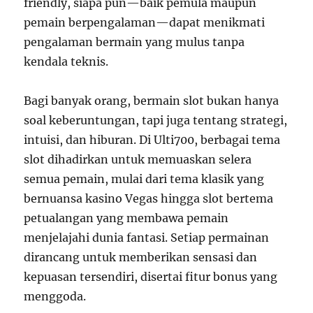
friendly, siapa pun—baik pemula maupun
pemain berpengalaman—dapat menikmati
pengalaman bermain yang mulus tanpa
kendala teknis.
Bagi banyak orang, bermain slot bukan hanya
soal keberuntungan, tapi juga tentang strategi,
intuisi, dan hiburan. Di Ulti700, berbagai tema
slot dihadirkan untuk memuaskan selera
semua pemain, mulai dari tema klasik yang
bernuansa kasino Vegas hingga slot bertema
petualangan yang membawa pemain
menjelajahi dunia fantasi. Setiap permainan
dirancang untuk memberikan sensasi dan
kepuasan tersendiri, disertai fitur bonus yang
menggoda.