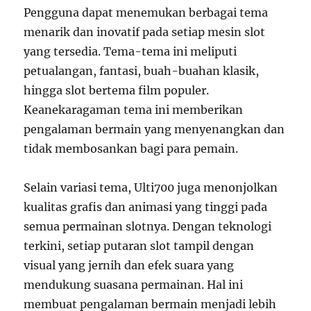
Pengguna dapat menemukan berbagai tema
menarik dan inovatif pada setiap mesin slot
yang tersedia. Tema-tema ini meliputi
petualangan, fantasi, buah-buahan klasik,
hingga slot bertema film populer.
Keanekaragaman tema ini memberikan
pengalaman bermain yang menyenangkan dan
tidak membosankan bagi para pemain.
Selain variasi tema, Ulti700 juga menonjolkan
kualitas grafis dan animasi yang tinggi pada
semua permainan slotnya. Dengan teknologi
terkini, setiap putaran slot tampil dengan
visual yang jernih dan efek suara yang
mendukung suasana permainan. Hal ini
membuat pengalaman bermain menjadi lebih