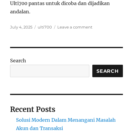
Ulti700 pantas untuk dicoba dan dijadikan
andalan.
Posted
Tags
on
July 4, 2025
ulti700
Leave a comment
on
Ulti700:
Platform
Judi
Online
Terpercaya
Search
dengan
Fitur
SEARCH
Lengkap
dan
Keamanan
Optimal
Recent Posts
Solusi Modern Dalam Menangani Masalah
Akun dan Transaksi