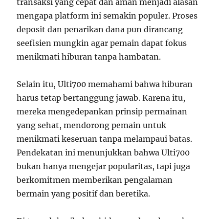
transaksi yang cepat dan aman menjadi alasan
mengapa platform ini semakin populer. Proses
deposit dan penarikan dana pun dirancang
seefisien mungkin agar pemain dapat fokus
menikmati hiburan tanpa hambatan.
Selain itu, Ulti700 memahami bahwa hiburan
harus tetap bertanggung jawab. Karena itu,
mereka mengedepankan prinsip permainan
yang sehat, mendorong pemain untuk
menikmati keseruan tanpa melampaui batas.
Pendekatan ini menunjukkan bahwa Ulti700
bukan hanya mengejar popularitas, tapi juga
berkomitmen memberikan pengalaman
bermain yang positif dan beretika.