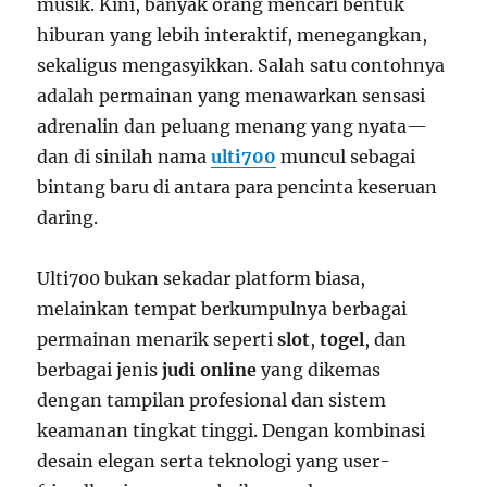
musik. Kini, banyak orang mencari bentuk
hiburan yang lebih interaktif, menegangkan,
sekaligus mengasyikkan. Salah satu contohnya
adalah permainan yang menawarkan sensasi
adrenalin dan peluang menang yang nyata—
dan di sinilah nama
ulti700
muncul sebagai
bintang baru di antara para pencinta keseruan
daring.
Ulti700 bukan sekadar platform biasa,
melainkan tempat berkumpulnya berbagai
permainan menarik seperti
slot
,
togel
, dan
berbagai jenis
judi online
yang dikemas
dengan tampilan profesional dan sistem
keamanan tingkat tinggi. Dengan kombinasi
desain elegan serta teknologi yang user-