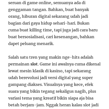
seruan di game online, semuanya ada di
genggaman tangan. Bahkan, buat banyak
orang, hiburan digital sekarang udah jadi
bagian dari gaya hidup sehari-hari. Bukan
cuma buat killing time, tapi juga jadi cara baru
buat bersosialisasi, cari kesenangan, bahkan
dapet peluang menarik.
Salah satu tren yang makin nge-hits adalah
permainan
slot
. Game ini awalnya cuma dikenal
lewat mesin klasik di kasino, tapi sekarang
udah berevolusi jadi versi digital yang super
gampang diakses. Visualnya yang kece, efek
suara yang bikin tegang sekaligus nagih, plus
variasi tema yang kreatif bikin siapa aja bisa
betah berjam-jam. Nggak heran kalau slot jadi