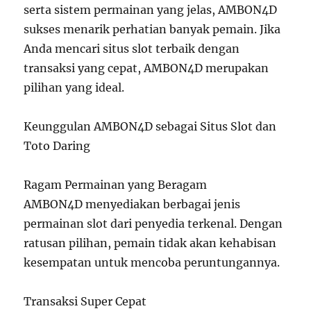
serta sistem permainan yang jelas, AMBON4D
sukses menarik perhatian banyak pemain. Jika
Anda mencari situs slot terbaik dengan
transaksi yang cepat, AMBON4D merupakan
pilihan yang ideal.
Keunggulan AMBON4D sebagai Situs Slot dan
Toto Daring
Ragam Permainan yang Beragam
AMBON4D menyediakan berbagai jenis
permainan slot dari penyedia terkenal. Dengan
ratusan pilihan, pemain tidak akan kehabisan
kesempatan untuk mencoba peruntungannya.
Transaksi Super Cepat