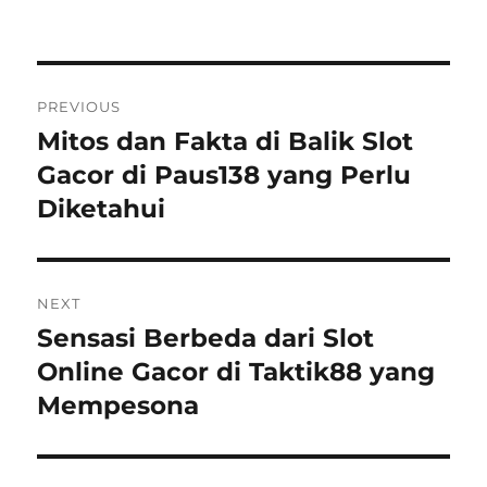
Post
PREVIOUS
navigation
Mitos dan Fakta di Balik Slot
Previous
post:
Gacor di Paus138 yang Perlu
Diketahui
NEXT
Sensasi Berbeda dari Slot
Next
post:
Online Gacor di Taktik88 yang
Mempesona