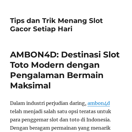
Tips dan Trik Menang Slot
Gacor Setiap Hari
AMBON4D: Destinasi Slot
Toto Modern dengan
Pengalaman Bermain
Maksimal
Dalam industri perjudian daring,
ambon4d
telah menjadi salah satu opsi teratas untuk
para penggemar slot dan toto di Indonesia.
Dengan beragam permainan yang menarik