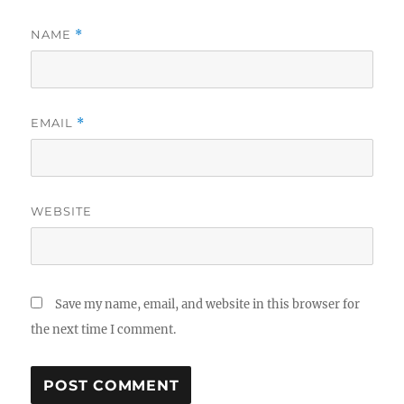
NAME
*
EMAIL
*
WEBSITE
Save my name, email, and website in this browser for
the next time I comment.