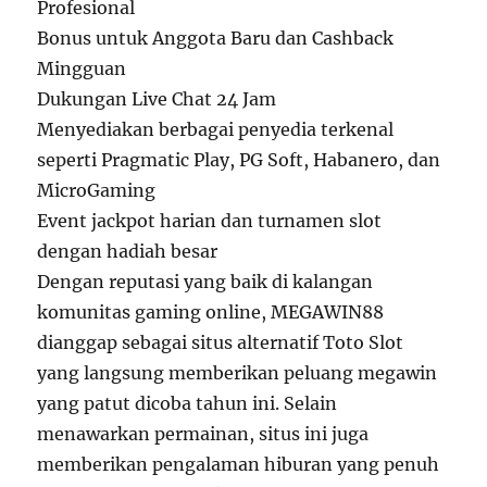
Profesional
Bonus untuk Anggota Baru dan Cashback
Mingguan
Dukungan Live Chat 24 Jam
Menyediakan berbagai penyedia terkenal
seperti Pragmatic Play, PG Soft, Habanero, dan
MicroGaming
Event jackpot harian dan turnamen slot
dengan hadiah besar
Dengan reputasi yang baik di kalangan
komunitas gaming online, MEGAWIN88
dianggap sebagai situs alternatif Toto Slot
yang langsung memberikan peluang megawin
yang patut dicoba tahun ini. Selain
menawarkan permainan, situs ini juga
memberikan pengalaman hiburan yang penuh