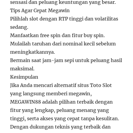
sensasi dan peluang keuntungan yang besar.
Tips Agar Cepat Megawin
Pilihlah slot dengan RTP tinggi dan volatilitas
sedang.
Manfaatkan free spin dan fitur buy spin.
Mulailah taruhan dari nominal kecil sebelum
meningkatkannya.
Bermain saat jam-jam sepi untuk peluang hasil
maksimal.
Kesimpulan
Jika Anda mencari alternatif situs Toto Slot
yang langsung memberi megawin,
MEGAWIN88 adalah pilihan terbaik dengan
fitur yang lengkap, peluang menang yang
tinggi, serta akses yang cepat tanpa kesulitan.
Dengan dukungan teknis yang terbaik dan